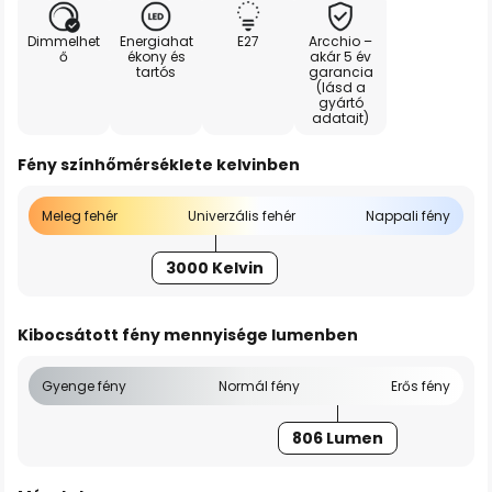
Dimmelhet
Energiahat
E27
Arcchio –
ő
ékony és
akár 5 év
tartós
garancia
(lásd a
gyártó
adatait)
Fény színhőmérséklete kelvinben
Meleg fehér
Univerzális fehér
Nappali fény
3000 Kelvin
Kibocsátott fény mennyisége lumenben
Gyenge fény
Normál fény
Erős fény
806 Lumen