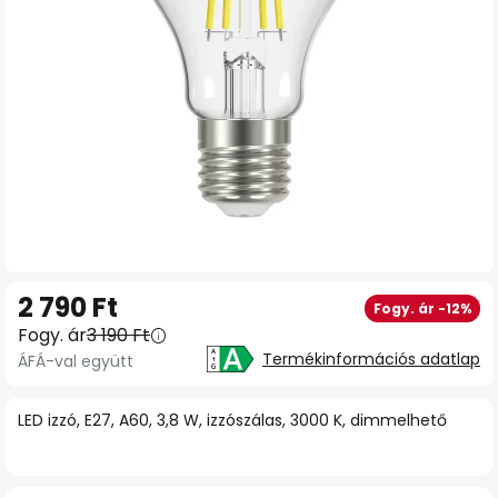
Ugrás
2 790 Ft
Fogy. ár -12%
a
Fogy. ár
3 190 Ft
képgaléria
Termékinformációs adatlap
ÁFÁ-val együtt
elejére
LED izzó, E27, A60, 3,8 W, izzószálas, 3000 K, dimmelhető