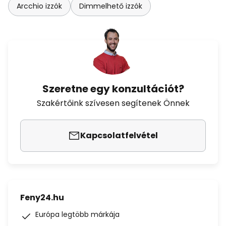
Arcchio izzók
Dimmelhető izzók
Szeretne egy konzultációt?
Szakértőink szívesen segítenek Önnek
Kapcsolatfelvétel
Feny24.hu
Európa legtöbb márkája