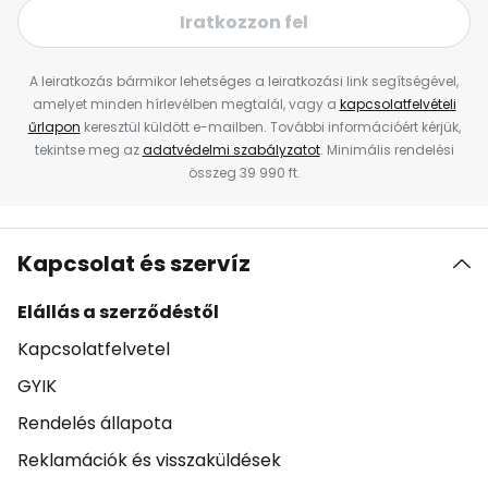
Iratkozzon fel
A leiratkozás bármikor lehetséges a leiratkozási link segítségével,
amelyet minden hírlevélben megtalál, vagy a
kapcsolatfelvételi
űrlapon
keresztül küldött e-mailben. További információért kérjük,
tekintse meg az
adatvédelmi szabályzatot
. Minimális rendelési
összeg 39 990 ft.
Kapcsolat és szervíz
Elállás a szerződéstől
Kapcsolatfelvetel
GYIK
Rendelés állapota
Reklamációk és visszaküldések