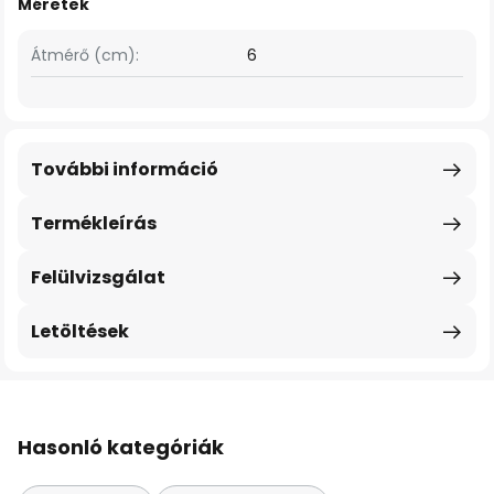
Méretek
Átmérő (cm):
6
További információ
Termékleírás
Felülvizsgálat
Letöltések
Hasonló kategóriák