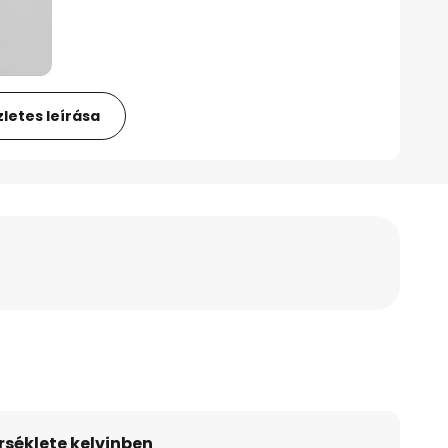
letes leírása
séklete kelvinben