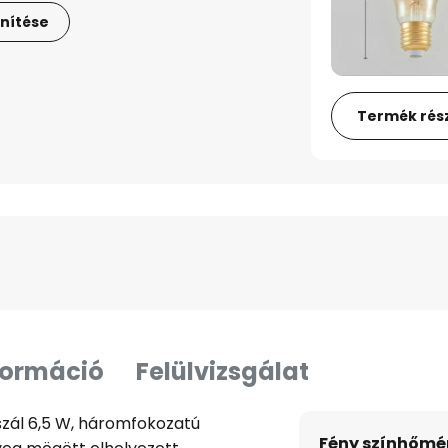
nítése
Termék rész
formáció
Felülvizsgálat
szál 6,5 W, háromfokozatú
Fény színhőmér