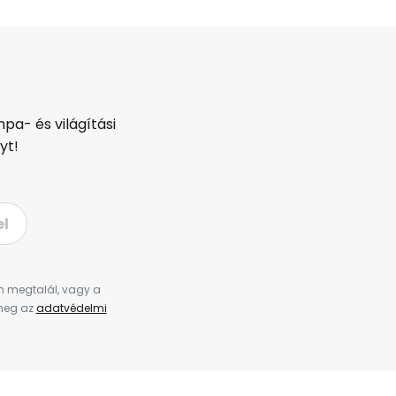
pa- és világítási
yt!
el
en megtalál, vagy a
 meg az
adatvédelmi