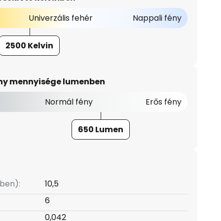
Univerzális fehér
Nappali fény
2500 Kelvin
ény mennyisége lumenben
Normál fény
Erős fény
650 Lumen
ben):
10,5
6
0,042