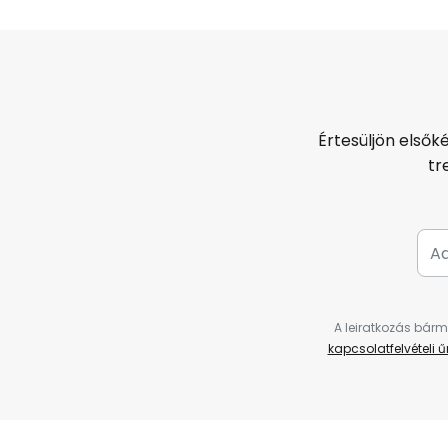
Értesüljön elsők
tr
A leiratkozás bárm
kapcsolatfelvételi 