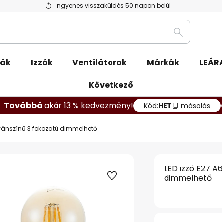
Ingyenes visszaküldés 50 napon belül
Keresés
pák
Izzók
Ventilátorok
Márkák
LEÁR
Következő
Továbbá
akár 13 % kedvezmény!
Kód:
HET
másolás
tyánszínű 3 fokozatú dimmelhető
LED izzó E27 A
dimmelhető