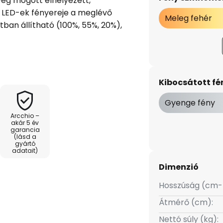
eg mögött elhelyezett,
t LED-ek fényereje a meglévő
Meleg fehér
ban állítható (100%, 55%, 20%),
Kibocsátott f
Gyenge fény
Arcchio –
akár 5 év
garancia
(lásd a
gyártó
adatait)
Dimenzió
Hosszúság (cm-
Átmérő (cm):
Nettó súly (kg):