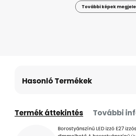
További képek megjele
Ugrás
a
képgaléria
elejére
Hasonló Termékek
Termék áttekintés
További in
Borostyánszínű LED izzó E27 izzó