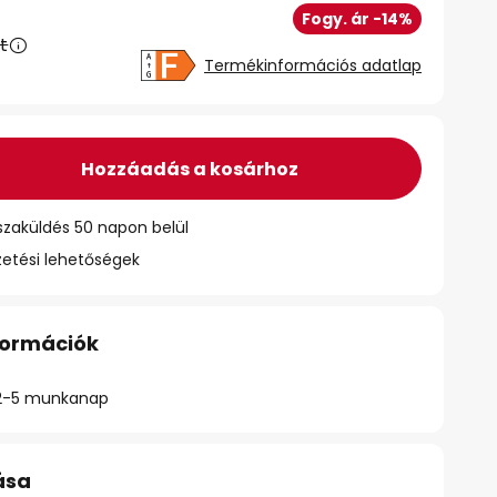
Fogy. ár -14%
t
Termékinformációs adatlap
Hozzáadás a kosárhoz
szaküldés 50 napon belül
zetési lehetőségek
nformációk
ő: 2-5 munkanap
ása