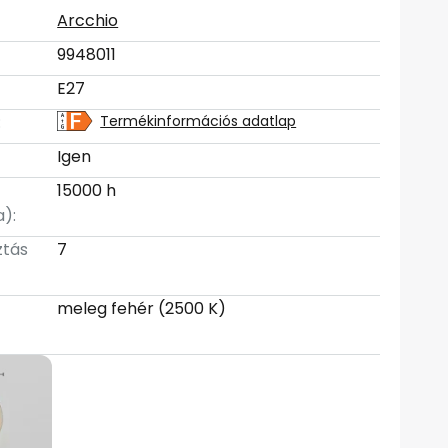
Arcchio
9948011
E27
:
Termékinformációs adatlap
Igen
15000 h
):
ztás
7
meleg fehér (2500 K)