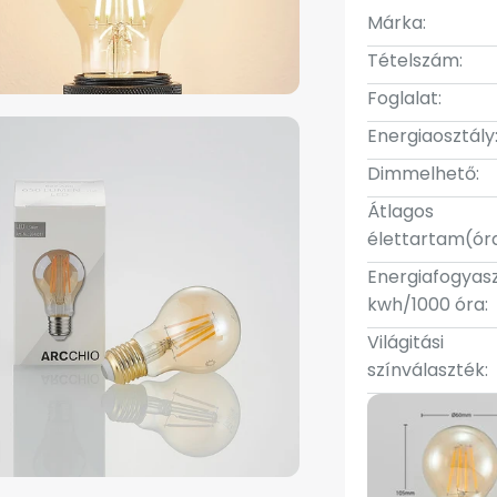
Márka:
Tételszám:
Foglalat:
Energiaosztály
Dimmelhető:
Átlagos
élettartam(óra
Energiafogyas
kwh/1000 óra:
Világitási
színválaszték: