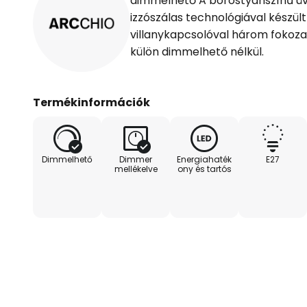
dimmelhető A borostyánszínű üv
izzószálas technológiával készül
villanykapcsolóval három fokozat
külön dimmelhető nélkül.
Termékinformációk
Dimmelhető
Dimmer
Energiahaték
E27
mellékelve
ony és tartós