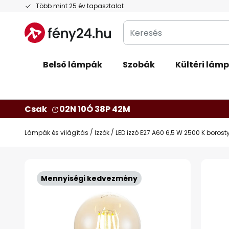
Ugrás
Több mint 25 év tapasztalat
a
Keresés
tartalomhoz
Belső lámpák
Szobák
Kültéri lám
Csak
02N 10Ó 38P 41M
Lámpák és világítás
Izzók
LED izzó E27 A60 6,5 W 2500 K boros
Ugrás
a
Mennyiségi kedvezmény
képgaléria
végére