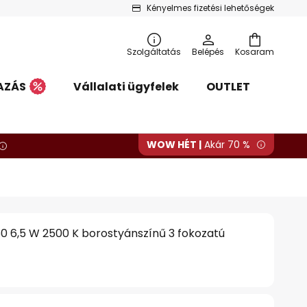
Kényelmes fizetési lehetőségek
Szolgáltatás
Belépés
Kosaram
AZÁS
Vállalati ügyfelek
OUTLET
WOW HÉT |
Akár 70 %
60 6,5 W 2500 K borostyánszínű 3 fokozatú