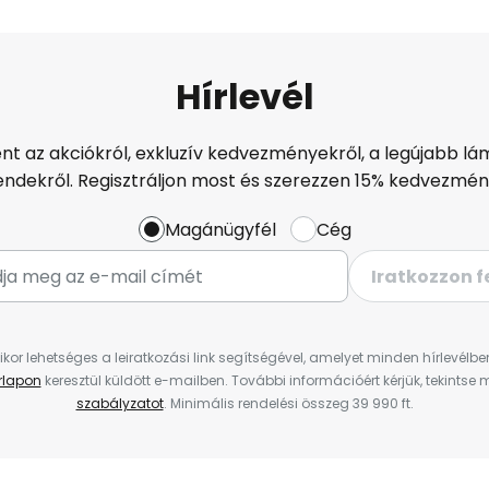
Hírlevél
ént az akciókról, exkluzív kedvezményekről, a legújabb lám
endekről. Regisztráljon most és szerezzen 15% kedvezmén
Magánügyfél
Cég
Iratkozzon f
ikor lehetséges a leiratkozási link segítségével, amelyet minden hírlevélb
űrlapon
keresztül küldött e-mailben. További információért kérjük, tekintse
szabályzatot
. Minimális rendelési összeg 39 990 ft.