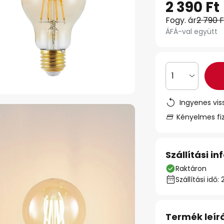
2 390 Ft
Fogy. ár
2 790 F
ÁFÁ-val együtt
1
Ingyenes vis
Kényelmes fi
Szállítási i
Raktáron
Szállítási id
Termék leír