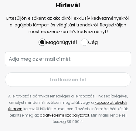
Hírlevél
Értesüljön elsőként az akciókról, exkluzív kedvezményekről,
a legújabb lámpa- és világítási trendekről. Regisztráljon
most és szerezzen 15% kedvezményt!
Magánügyfél
Cég
Iratkozzon fel
A leiratkozás bármikor lehetséges a leiratkozási link segítségével,
amelyet minden hírlevélben megtalál, vagy a
kapcsolatfelvételi
űrlapon
keresztül küldött e-mailben. További információért kérjük,
tekintse meg az
adatvédelmi szabályzatot
. Minimális rendelési
összeg 39 990 ft.