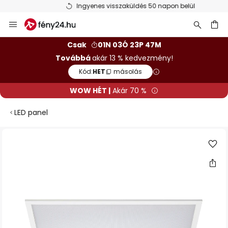
Ingyenes visszaküldés 50 napon belül
Ugrás
a
tartalomhoz
sés
Csak
01N 03Ó 23P 47M
Továbbá
akár 13 % kedvezmény!
Kód:
HET
másolás
WOW HÉT |
Akár 70 %
LED panel
Ugrás
a
képgaléria
végére