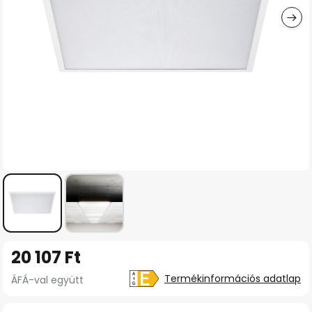
Ugrás
20 107 Ft
a
képgaléria
Termékinformációs adatlap
ÁFÁ-val együtt
elejére