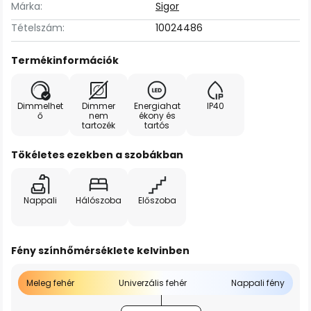
Márka:
Sigor
Tételszám:
10024486
Termékinformációk
Dimmelhet
Dimmer
Energiahat
IP40
ő
nem
ékony és
tartozék
tartós
Tökéletes ezekben a szobákban
Nappali
Hálószoba
Előszoba
Fény színhőmérséklete kelvinben
Meleg fehér
Univerzális fehér
Nappali fény