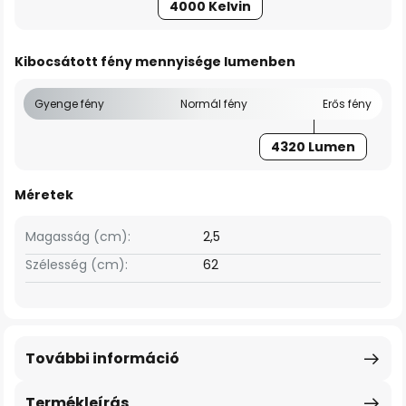
4000 Kelvin
Kibocsátott fény mennyisége lumenben
Gyenge fény
Normál fény
Erős fény
4320 Lumen
Méretek
Magasság (cm):
2,5
Szélesség (cm):
62
További információ
Termékleírás