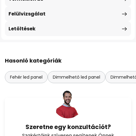
Felülvizsgálat
Letöltések
Hasonló kategóriák
Fehér led panel
Dimmelhető led panel
Dimmelhető
Szeretne egy konzultációt?
Szakértőink szívesen segítenek Önnek