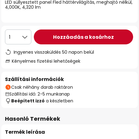
LED süllyesztett panel Fled háttérvilágítás, meghajtó nélkül,
4,000K, 4,320 lm
Hozzáadás a kosárhoz
1
Ingyenes visszaküldés 50 napon belül
Kényelmes fizetési lehetőségek
Szállítási információk
Csak néhány darab raktáron
Szállítási idő: 2-5 munkanap
Beépített izzó
a készletben
Hasonló Termékek
Termék leírása