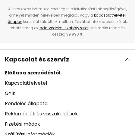
A leiratkozás bármikor lehetséges a leiratkozási link segítségével,
amelyet minden hírlevélben megtalál, vagy a
kapcsolatfelvételi
űrlapon
keresztül küldött e-mailben. További információért kérjük,
tekintse meg az
adatvédelmi szabályzatot
. Minimális rendelési
összeg 39 990 ft.
Kapcsolat és szervíz
Elállás a szerződéstől
Kapcsolatfelvetel
GYIK
Rendelés állapota
Reklamációk és visszaküldések
Fizetési módok
Szállítási információk