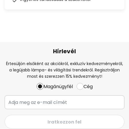
Hírlevél
Értesüljön elsőként az akciókról, exkluzív kedvezményekről,
a legújabb lámpa- és világítási trendekről. Regisztráljon
most és szerezzen 15% kedvezményt!
Magánügyfél
Cég
Iratkozzon fel