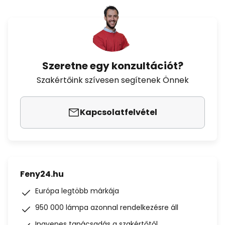
Szeretne egy konzultációt?
Szakértőink szívesen segítenek Önnek
Kapcsolatfelvétel
Feny24.hu
Európa legtöbb márkája
950 000 lámpa azonnal rendelkezésre áll
Ingyenes tanácsadás a szakértőtől