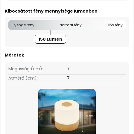
Kibocsátott fény mennyisége lumenben
Gyenge fény
Normál fény
Erős fény
150 Lumen
Méretek
Magasság (cm):
7
Átmérő (cm):
7