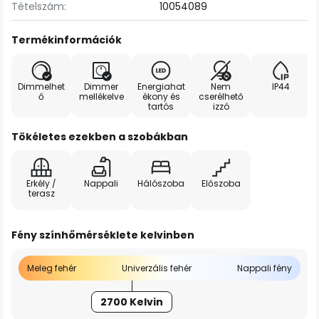
Tételszám:
10054089
Termékinformációk
Dimmelhet
Dimmer
Energiahat
Nem
IP44
ő
mellékelve
ékony és
cserélhető
tartós
izzó
Tökéletes ezekben a szobákban
Erkély /
Nappali
Hálószoba
Előszoba
terasz
Fény színhőmérséklete kelvinben
Meleg fehér
Univerzális fehér
Nappali fény
2700 Kelvin