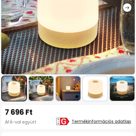
Ugrás
7 696 Ft
a
képgaléria
Termékinformációs adatlap
ÁFÁ-val együtt
elejére