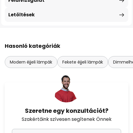
Felülvizsgálat
Letöltések
Hasonló kategóriák
Modern éjjeli lámpák
Fekete éjjeli lámpák
Dimmelhet
Szeretne egy konzultációt?
Szakértőink szívesen segítenek Önnek