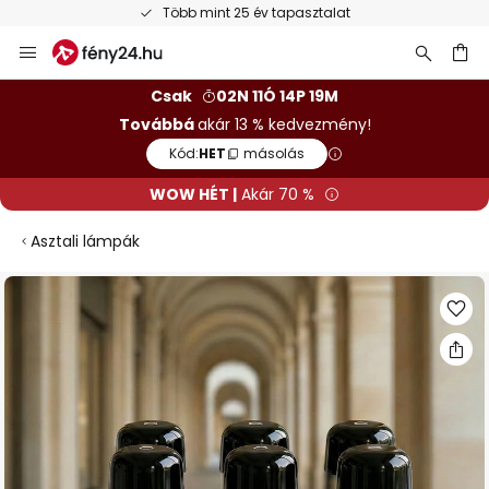
Több mint 25 év tapasztalat
Ugrás
a
tartalomhoz
sés
Csak
02N 11Ó 14P 18M
Továbbá
akár 13 % kedvezmény!
Kód:
HET
másolás
WOW HÉT |
Akár 70 %
Asztali lámpák
Ugrás
a
képgaléria
végére