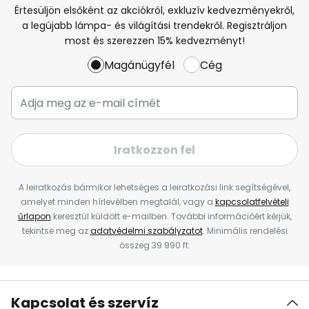
Értesüljön elsőként az akciókról, exkluzív kedvezményekről,
a legújabb lámpa- és világítási trendekről. Regisztráljon
most és szerezzen 15% kedvezményt!
Magánügyfél
Cég
Iratkozzon fel
A leiratkozás bármikor lehetséges a leiratkozási link segítségével,
amelyet minden hírlevélben megtalál, vagy a
kapcsolatfelvételi
űrlapon
keresztül küldött e-mailben. További információért kérjük,
tekintse meg az
adatvédelmi szabályzatot
. Minimális rendelési
összeg 39 990 ft.
Kapcsolat és szervíz