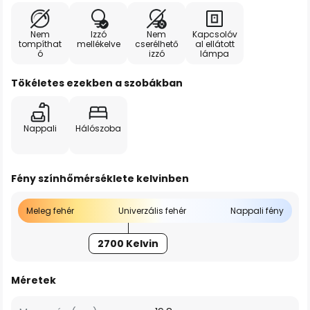
Nem
Izzó
Nem
Kapcsolóv
tompíthat
mellékelve
cserélhető
al ellátott
ó
izzó
lámpa
Tökéletes ezekben a szobákban
Nappali
Hálószoba
Fény színhőmérséklete kelvinben
Meleg fehér
Univerzális fehér
Nappali fény
2700 Kelvin
Méretek