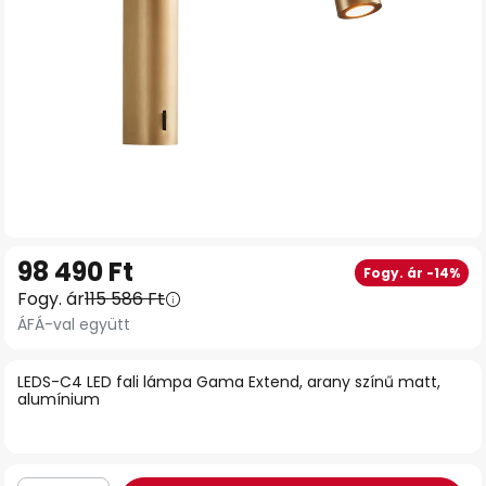
Ugrás
98 490 Ft
Fogy. ár -14%
a
Fogy. ár
115 586 Ft
képgaléria
ÁFÁ-val együtt
elejére
LEDS-C4 LED fali lámpa Gama Extend, arany színű matt,
alumínium