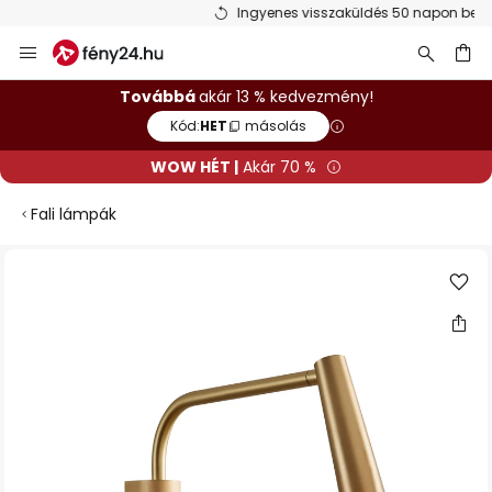
Ingyenes visszaküldés 50 napon belül
Ugrás
a
tartalomhoz
sés
Továbbá
akár 13 % kedvezmény!
Kód:
HET
másolás
WOW HÉT |
Akár 70 %
Fali lámpák
Ugrás
a
képgaléria
végére