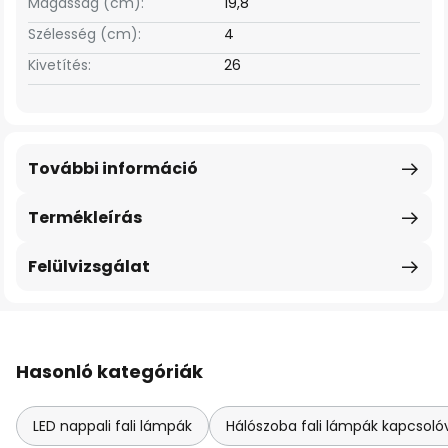
Magasság (cm):
19,8
Szélesség (cm):
4
Kivetítés:
26
További információ
Termékleírás
Felülvizsgálat
Hasonló kategóriák
LED nappali fali lámpák
Hálószoba fali lámpák kapcsoló