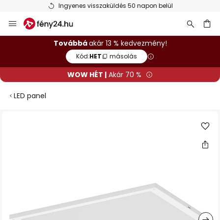
Ingyenes visszaküldés 50 napon belül
Ugrás
a
tartalomhoz
sés
Továbbá
akár 13 % kedvezmény!
Kód:
HET
másolás
WOW HÉT |
Akár 70 %
LED panel
Ugrás
a
képgaléria
végére