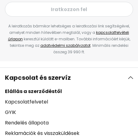
Iratkozzon fel
A leiratkozás bármikor lehetséges a leiratkozási link segítségével,
amelyet minden hírlevélben megtalál, vagy a
kapcsolatfelvételi
űrlapon
keresztül küldött e-mailben. További információért kérjük,
tekintse meg az
adatvédelmi szabályzatot
. Minimális rendelési
összeg 39 990 ft.
Kapcsolat és szervíz
Elállás a szerződéstől
Kapcsolatfelvetel
GYIK
Rendelés állapota
Reklamációk és visszaküldések