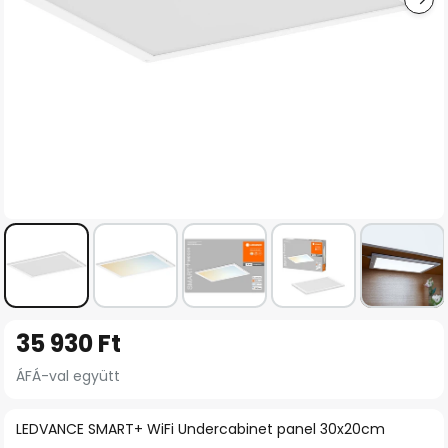
Ugrás
35 930 Ft
a
képgaléria
ÁFÁ-val együtt
elejére
LEDVANCE SMART+ WiFi Undercabinet panel 30x20cm