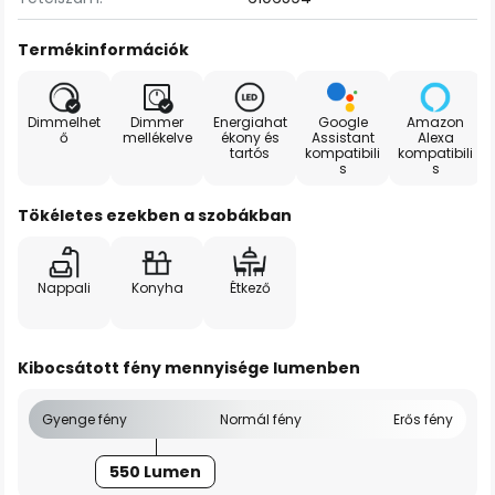
Termékinformációk
Dimmelhet
Dimmer
Energiahat
Google
Amazon
ő
mellékelve
ékony és
Assistant
Alexa
tartós
kompatibili
kompatibili
s
s
Tökéletes ezekben a szobákban
Nappali
Konyha
Étkező
Kibocsátott fény mennyisége lumenben
Gyenge fény
Normál fény
Erős fény
550 Lumen