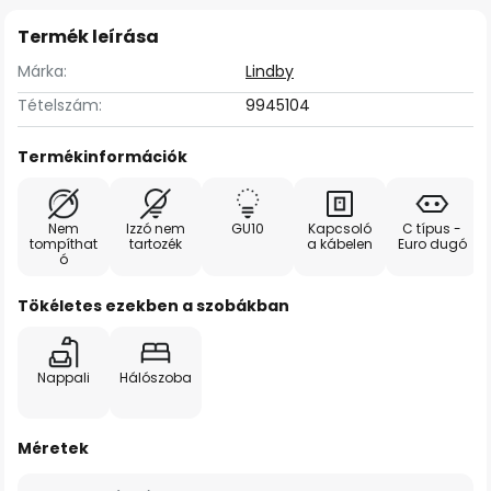
Termék leírása
Márka:
Lindby
Tételszám:
9945104
Termékinformációk
Nem
Izzó nem
GU10
Kapcsoló
C típus -
tompíthat
tartozék
a kábelen
Euro dugó
ó
Tökéletes ezekben a szobákban
Nappali
Hálószoba
Méretek