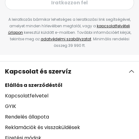
Iratkozzon fel
A leiratkozás bármikor lehetséges a leiratkozási link segítségével,
amelyet minden hírlevélben megtalál, vagy a
kapcsolatfelvételi
űrlapon
keresztül küldött e-mailben. További információért kérjük,
tekintse meg az
adatvédelmi szabályzatot
. Minimális rendelési
összeg 39 990 ft.
Kapcsolat és szervíz
Elállás a szerződéstől
Kapcsolatfelvetel
GYIK
Rendelés állapota
Reklamációk és visszaküldések
Fizetési módok