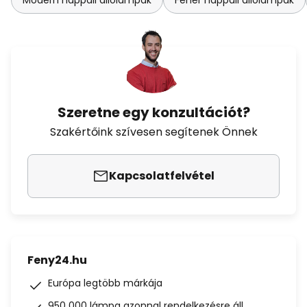
Modern nappali állólámpák
Fehér nappali állólámpák
Szeretne egy konzultációt?
Szakértőink szívesen segítenek Önnek
Kapcsolatfelvétel
Feny24.hu
Európa legtöbb márkája
950 000 lámpa azonnal rendelkezésre áll