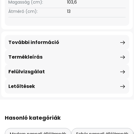
Magasság (cm):
103,6
Átmérő (cm):
13
További információ
Termékleírás
Felülvizsgálat
Letöltések
Hasonló kategóriák