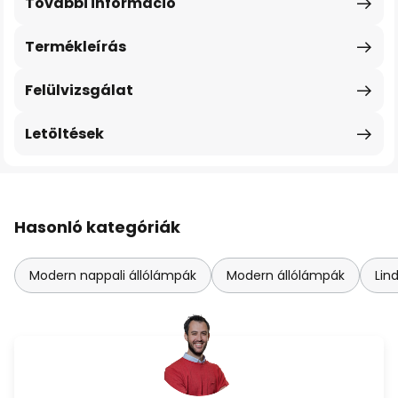
További információ
Termékleírás
Felülvizsgálat
Letöltések
Hasonló kategóriák
Modern nappali állólámpák
Modern állólámpák
Lin