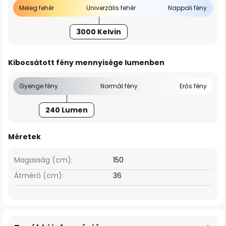
Meleg fehér
Univerzális fehér
Nappali fény
3000 Kelvin
Kibocsátott fény mennyisége lumenben
Gyenge fény
Normál fény
Erős fény
240 Lumen
Méretek
Magasság (cm):
150
Átmérő (cm):
36