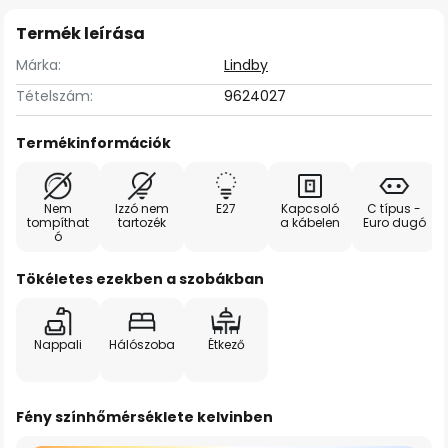
Termék leírása
Márka:
Lindby
Tételszám:
9624027
Termékinformációk
Nem
Izzó nem
E27
Kapcsoló
C típus -
tompíthat
tartozék
a kábelen
Euro dugó
ó
Tökéletes ezekben a szobákban
Nappali
Hálószoba
Étkező
Fény színhőmérséklete kelvinben