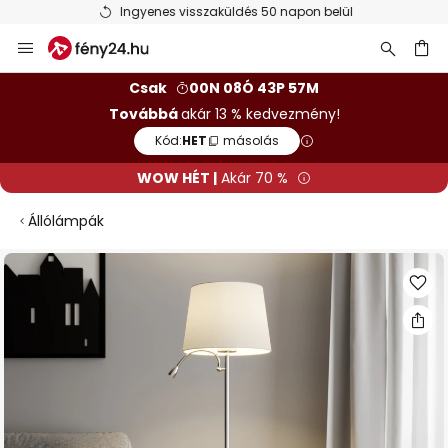
Ingyenes visszaküldés 50 napon belül
Ugrás
a
tartalomhoz
sés
Csak
00N 08Ó 43P 56M
Továbbá
akár 13 % kedvezmény!
Kód:
HET
másolás
WOW HÉT |
Akár 70 %
Állólámpák
Ugrás
a
képgaléria
végére