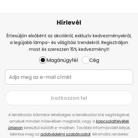
Hírlevél
Értesüljön elsőként az akciókról, exkluzív kedvezményekről,
a legújabb lámpa- és világítási trendekről. Regisztráljon
most és szerezzen 15% kedvezményt!
Magánügyfél
Cég
Iratkozzon fel
A leiratkozás bármikor lehetséges a leiratkozási link segítségével,
amelyet minden hírlevélben megtalál, vagy a
kapcsolatfelvételi
űrlapon
keresztül küldött e-mailben. További információért kérjük,
tekintse meg az
adatvédelmi szabályzatot
. Minimális rendelési