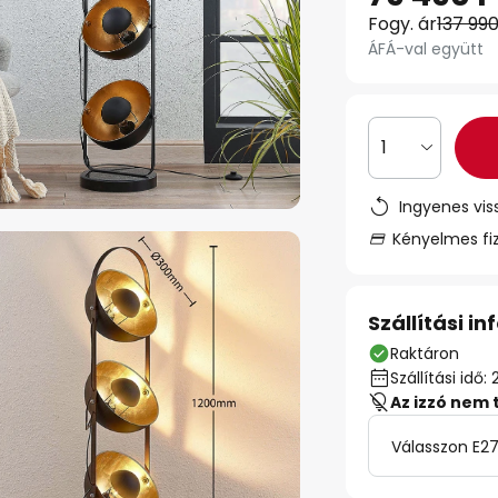
Fogy. ár
137 990
ÁFÁ-val együtt
1
Ingyenes vis
Kényelmes fi
Szállítási i
Raktáron
Szállítási id
Az izzó nem 
Válasszon E27