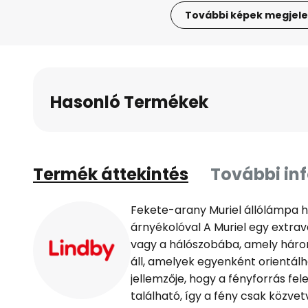
További képek megjele
Ugrás
a
képgaléria
elejére
Hasonló Termékek
Termék áttekintés
További in
Fekete-arany Muriel állólámpa 
árnyékolóval A Muriel egy extra
vagy a hálószobába, amely háro
áll, amelyek egyenként orientál
jellemzője, hogy a fényforrás fe
található, így a fény csak közvet