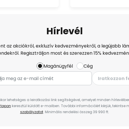
Hírlevél
ént az akciókról, exkluzív kedvezményekről, a legújabb lám
endekről. Regisztráljon most és szerezzen 15% kedvezmén
Magánügyfél
Cég
Iratkozzon f
ikor lehetséges a leiratkozási link segítségével, amelyet minden hírlevélb
űrlapon
keresztül küldött e-mailben. További információért kérjük, tekintse
szabályzatot
. Minimális rendelési összeg 39 990 ft.