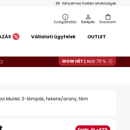
Kényelmes fizetési lehetőségek
Szolgáltatás
Belépés
Kosaram
AZÁS
Vállalati ügyfelek
OUTLET
WOW HÉT |
Akár 70 %
pa Muriel, 3-lámpás, fekete/arany, fém
t
Fogy. ár -42%