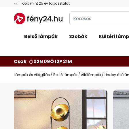
Ugrás
Több mint 25 év tapasztalat
a
Keresés
tartalomhoz
Belső lámpák
Szobák
Kültéri lám
Csak
02N 09Ó 12P 20M
Lámpák és világítás
Belső lámpák
Állólámpák
Lindby állólá
Ugrás
a
képgaléria
végére