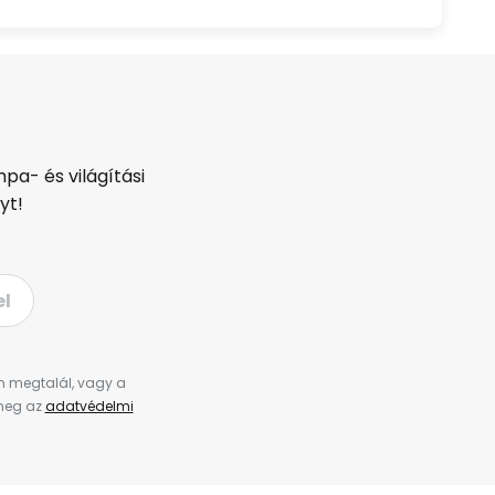
pa- és világítási
yt!
el
en megtalál, vagy a
 meg az
adatvédelmi