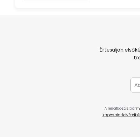
Értesüljön elsők
tr
A leiratkozás bárm
kapcsolatfelvételi 