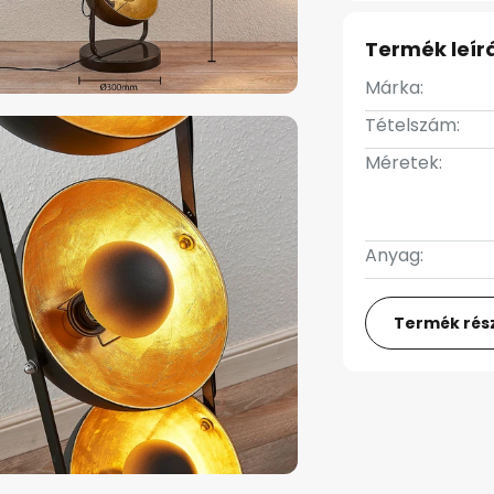
Termék leír
Márka:
Tételszám:
Méretek:
Anyag:
Termék rész