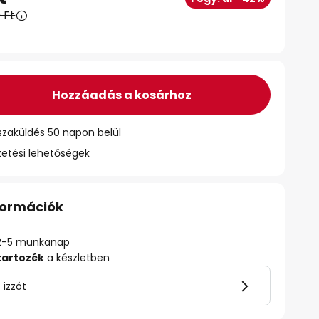
 Ft
Hozzáadás a kosárhoz
szaküldés 50 napon belül
zetési lehetőségek
nformációk
ő: 2-5 munkanap
tartozék
a készletben
 izzót