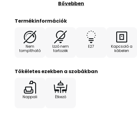
hangulatosnak tűnik. A kívül feke
Bővebben
aranyozott kivitel kombinációja 
világítástechnika területén, mivel
Termékinformációk
harmonizál egymással, és mivel a
meleg fényvisszaverődést ered
hangulatos hatást kelt. A lábkap
Nem
Izzó nem
E27
Kapcsoló a
tompítható
tartozék
kábelen
Tökéletes ezekben a szobákban
Nappali
Étkező