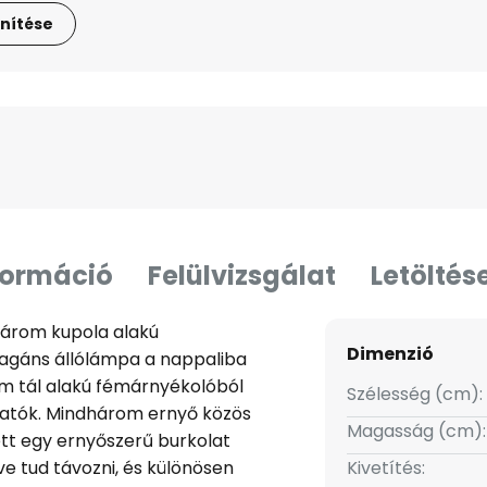
nítése
formáció
Felülvizsgálat
Letöltés
három kupola alakú
Dimenzió
vagáns állólámpa a nappaliba
m tál alakú fémárnyékolóból
Szélesség (cm):
hatók. Mindhárom ernyő közös
Magasság (cm):
lett egy ernyőszerű burkolat
ve tud távozni, és különösen
Kivetítés: