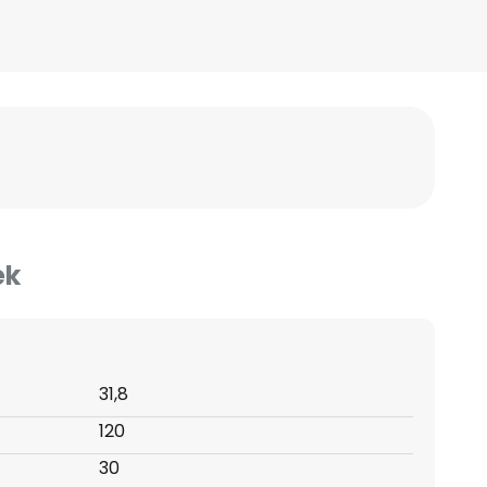
ek
31,8
120
30