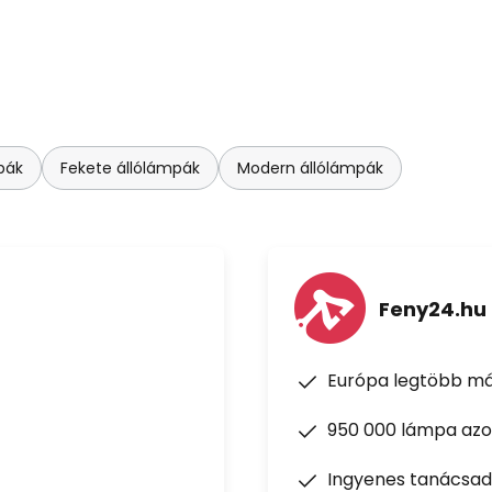
pák
Fekete állólámpák
Modern állólámpák
Feny24.hu
Európa legtöbb má
950 000 lámpa azon
Ingyenes tanácsad