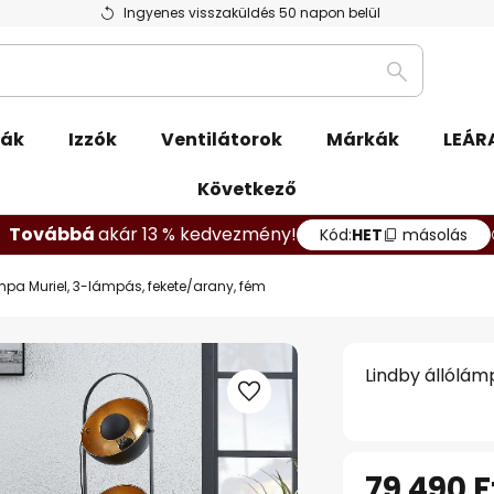
Ingyenes visszaküldés 50 napon belül
Keresés
pák
Izzók
Ventilátorok
Márkák
LEÁR
Következő
Továbbá
akár 13 % kedvezmény!
Kód:
HET
másolás
mpa Muriel, 3-lámpás, fekete/arany, fém
Lindby állólám
79 490 F