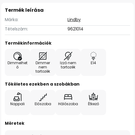
Termék leírása
Márka:
Lindby
Tételszám:
9621014
Termékinformációk
Dimmelhet
Dimmer
Izzó nem
E14
ő
nem
tartozék
tartozék
Tökéletes ezekben a szobákban
Nappali
Előszoba
Hálószoba
Étkező
Méretek