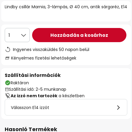
Lindby csillár Marnia, 3-lámpás, Ø 40 cm, antik sárgaréz, E14
Hozzáadás a kosárhoz
1
Ingyenes visszaküldés 50 napon belül
Kényelmes fizetési lehetőségek
Szállítási információk
Raktáron
Szállítási idő: 2-5 munkanap
Az izzó nem tartozék
a készletben
Válasszon E14 izzót
Hasonló Termékek