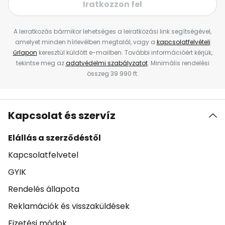
Iratkozzon fel
A leiratkozás bármikor lehetséges a leiratkozási link segítségével,
amelyet minden hírlevélben megtalál, vagy a
kapcsolatfelvételi
űrlapon
keresztül küldött e-mailben. További információért kérjük,
tekintse meg az
adatvédelmi szabályzatot
. Minimális rendelési
összeg 39 990 ft.
Kapcsolat és szervíz
Elállás a szerződéstől
Kapcsolatfelvetel
GYIK
Rendelés állapota
Reklamációk és visszaküldések
Fizetési módok