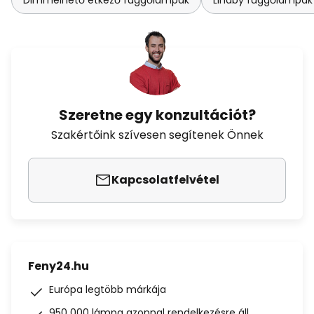
Dimmelhető étkező függőlámpák
Lindby függőlámpák &
Szeretne egy konzultációt?
Szakértőink szívesen segítenek Önnek
Kapcsolatfelvétel
Feny24.hu
Európa legtöbb márkája
950 000 lámpa azonnal rendelkezésre áll