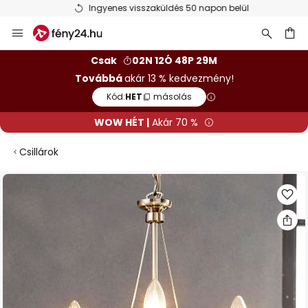
Ingyenes visszaküldés 50 napon belül
Ugrás
a
tartalomhoz
sés
Csak
02N 12Ó 48P 29M
Továbbá
akár 13 % kedvezmény!
Kód:
HET
másolás
WOW HÉT |
Akár 70 %
Csillárok
Ugrás
a
képgaléria
végére