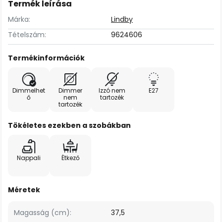
Termék leírása
Márka:
Lindby
Tételszám:
9624606
Termékinformációk
Dimmelhet
Dimmer
Izzó nem
E27
ő
nem
tartozék
tartozék
Tökéletes ezekben a szobákban
Nappali
Étkező
Méretek
Magasság (cm):
37,5