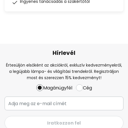
Ingyenes tanácsadás a szakértőtől
Hírlevél
Értesüljön elsőként az akciókról, exkluzív kedvezményekről,
a legújabb lámpa- és világítási trendekről. Regisztráljon
most és szerezzen 15% kedvezményt!
Magánügyfél
Cég
Iratkozzon fel