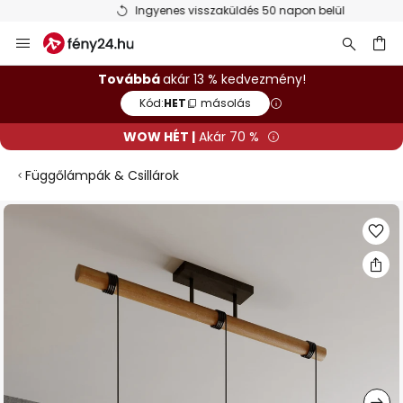
Ingyenes visszaküldés 50 napon belül
Ugrás
a
tartalomhoz
sés
Továbbá
akár 13 % kedvezmény!
Kód:
HET
másolás
WOW HÉT |
Akár 70 %
Függőlámpák & Csillárok
Ugrás
a
képgaléria
végére