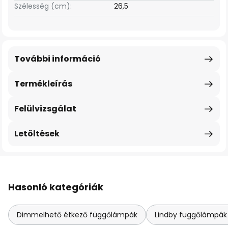
Szélesség (cm):
26,5
További információ
Termékleírás
Felülvizsgálat
Letöltések
Hasonló kategóriák
Dimmelhető étkező függőlámpák
Lindby függőlámpák &