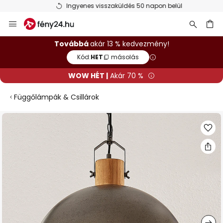
Ingyenes visszaküldés 50 napon belül
Ugrás
a
tartalomhoz
sés
Továbbá
akár 13 % kedvezmény!
Kód:
HET
másolás
WOW HÉT |
Akár 70 %
Függőlámpák & Csillárok
Ugrás
a
képgaléria
végére