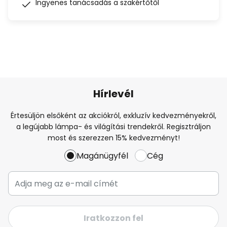
Ingyenes tanácsadás a szakértőtől
Hírlevél
Értesüljön elsőként az akciókról, exkluzív kedvezményekről,
a legújabb lámpa- és világítási trendekről. Regisztráljon
most és szerezzen 15% kedvezményt!
Magánügyfél
Cég
Iratkozzon fel