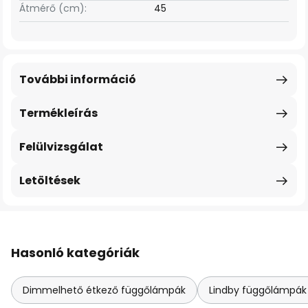
Átmérő (cm):
45
További információ
Termékleírás
Felülvizsgálat
Letöltések
Hasonló kategóriák
Dimmelhető étkező függőlámpák
Lindby függőlámpák &