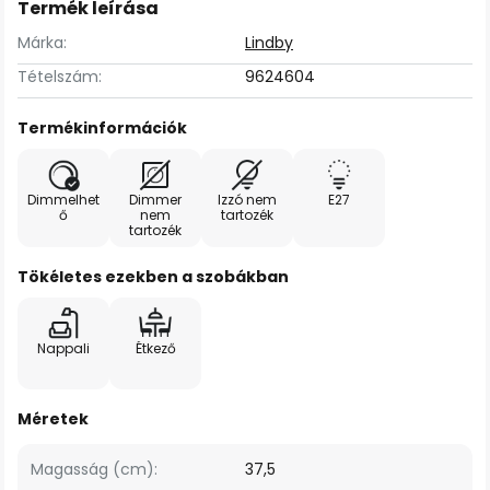
Termék leírása
Márka:
Lindby
Tételszám:
9624604
Termékinformációk
Dimmelhet
Dimmer
Izzó nem
E27
ő
nem
tartozék
tartozék
Tökéletes ezekben a szobákban
Nappali
Étkező
Méretek
Magasság (cm):
37,5