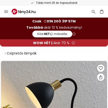
Több mint 25 év tapasztalat
Ugrás
a
tartalomhoz
sés
Csak
01N 20Ó 31P 56M
Továbbá
akár 13 % kedvezmény!
Kód:
HET
másolás
WOW HÉT |
Akár 70 %
Csíptetős lámpák
Ugrás
a
képgaléria
végére