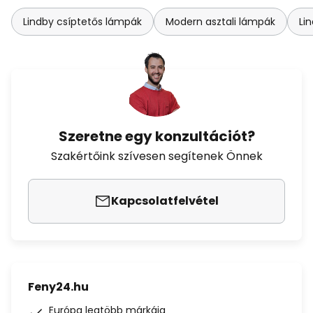
Lindby csíptetős lámpák
Modern asztali lámpák
Li
Szeretne egy konzultációt?
Szakértőink szívesen segítenek Önnek
Kapcsolatfelvétel
Feny24.hu
Európa legtöbb márkája