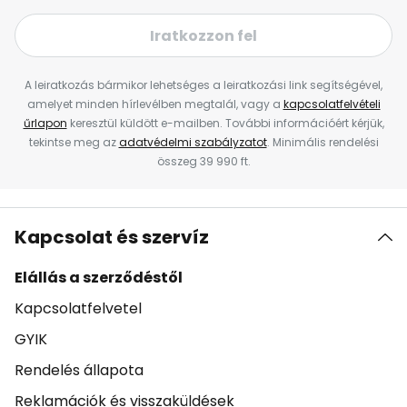
Iratkozzon fel
A leiratkozás bármikor lehetséges a leiratkozási link segítségével,
amelyet minden hírlevélben megtalál, vagy a
kapcsolatfelvételi
űrlapon
keresztül küldött e-mailben. További információért kérjük,
tekintse meg az
adatvédelmi szabályzatot
. Minimális rendelési
összeg 39 990 ft.
Kapcsolat és szervíz
Elállás a szerződéstől
Kapcsolatfelvetel
GYIK
Rendelés állapota
Reklamációk és visszaküldések