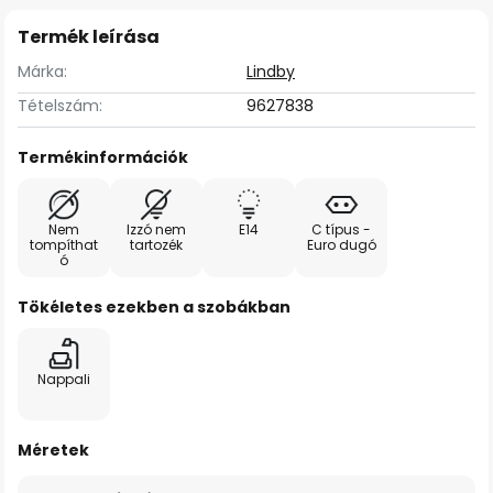
Termék leírása
Márka:
Lindby
Tételszám:
9627838
Termékinformációk
Nem
Izzó nem
E14
C típus -
tompíthat
tartozék
Euro dugó
ó
Tökéletes ezekben a szobákban
Nappali
Méretek