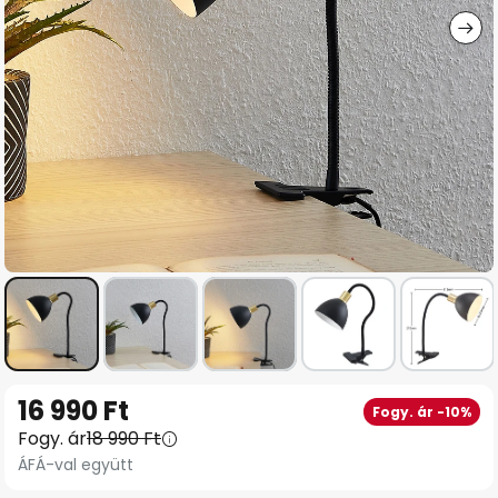
Ugrás
16 990 Ft
Fogy. ár -10%
a
Fogy. ár
18 990 Ft
képgaléria
ÁFÁ-val együtt
elejére