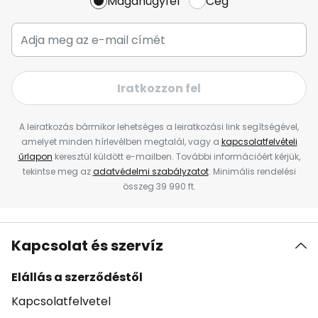
Magánügyfél
Cég
Iratkozzon fel
A leiratkozás bármikor lehetséges a leiratkozási link segítségével,
amelyet minden hírlevélben megtalál, vagy a
kapcsolatfelvételi
űrlapon
keresztül küldött e-mailben. További információért kérjük,
tekintse meg az
adatvédelmi szabályzatot
. Minimális rendelési
összeg 39 990 ft.
Kapcsolat és szervíz
Elállás a szerződéstől
Kapcsolatfelvetel