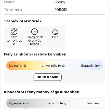
Márka:
Lindby
Tételszám:
9915012
Termékinformációk
Nem
Energiahat
IP67
tompíthat
ékony és
ó
tartós
Fény színhőmérséklete kelvinben
Meleg fehér
Univerzális fehér
Nappali fény
3000 Kelvin
Kibocsátott fény mennyisége lumenben
Gyenge fény
Normál fény
Erős fény