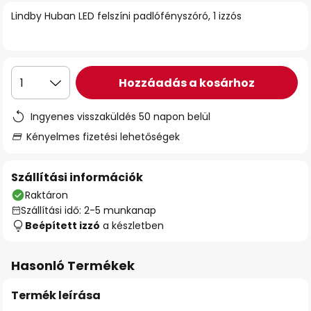
Lindby Huban LED felszíni padlófényszóró, 1 izzós
Hozzáadás a kosárhoz
1
Ingyenes visszaküldés 50 napon belül
Kényelmes fizetési lehetőségek
Szállítási információk
Raktáron
Szállítási idő: 2-5 munkanap
Beépített izzó
a készletben
Hasonló Termékek
Termék leírása