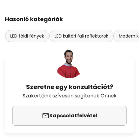
Hasonló kategóriák
LED földi fények
LED kültéri fali reflektorok
Modern kü
Szeretne egy konzultációt?
Szakértőink szívesen segítenek Önnek
Kapcsolatfelvétel