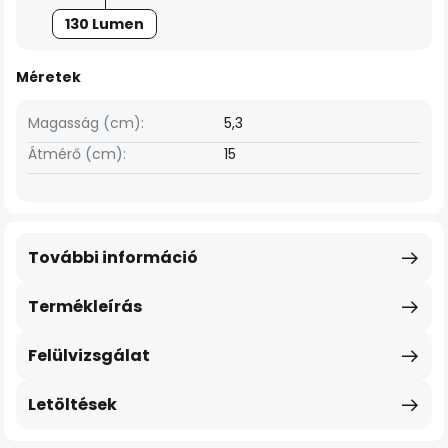
130 Lumen
Méretek
Magasság (cm):
5,3
Átmérő (cm):
15
További információ
Termékleírás
Felülvizsgálat
Letöltések