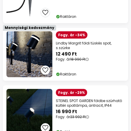
Raktáron
Mennyiségi kedvezmény
Fogy. ár -34%
Lindby Margrit földi tüskés spot,
s.szürke
12 490 Ft
Fogy. ár
18 990 Ft
Raktáron
Fogy. ár -29%
STEINEL SPOT GARDEN földbe szúrható
kültéri spotlámpa, antracit, IP44
16 990 Ft
Fogy. ár
23 992 Ft