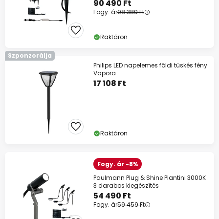
90 490 Ft
Fogy. ár
98 389 Ft
Raktáron
Szponzorálja
Philips LED napelemes földi tüskés fény
Vapora
17 108 Ft
Raktáron
Fogy. ár -8%
Paulmann Plug & Shine Plantini 3000K
3 darabos kiegészítés
54 490 Ft
Fogy. ár
59 459 Ft