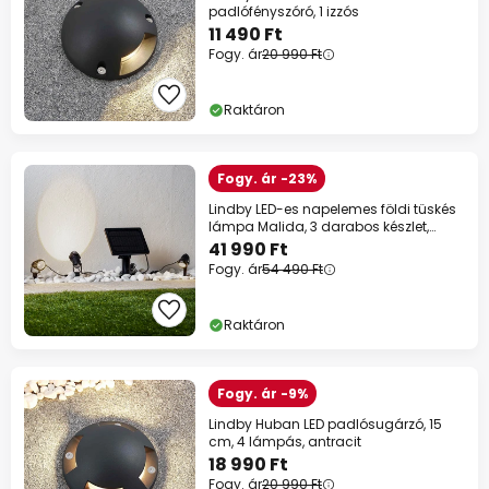
padlófényszóró, 1 izzós
11 490 Ft
Fogy. ár
20 990 Ft
Raktáron
Fogy. ár -23%
Lindby LED-es napelemes földi tüskés
lámpa Malida, 3 darabos készlet,
fekete
41 990 Ft
Fogy. ár
54 490 Ft
Raktáron
Fogy. ár -9%
Lindby Huban LED padlósugárzó, 15
cm, 4 lámpás, antracit
18 990 Ft
Fogy. ár
20 990 Ft