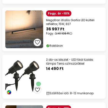
Fogy. ár -10%
Megatron Wallis Gartia LED kültéri
reflektor, 15W, 827
36 997 Ft
Fogy. ár
41 108 Ft
Raktáron
2 db-os készlet - LED földi tüskés
lámpa Terra színszűrőkkel
14 490 Ft
Szállítási idő: 8-12 munkanap