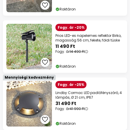
szinte mindenre*
Raktáron
Kód:
HET
másolás
Spórolj most
Fogy. ár -20%
Prios LED-es napelemes reflektor Birko,
*Mentes gyartok
magasság 56 cm, fekete, földi tüske
11 490 Ft
Fogy. ár
14 490 Ft
Raktáron
Mennyiségi kedvezmény
Fogy. ár -25%
Lindby Cormac LED padlófényszóró, 4
lámpás, Ø 21 cm, IP67
31 490 Ft
Fogy. ár
41 990 Ft
Raktáron