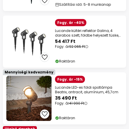
Szállítási idő: 5-8 munkanap
Fogy. ár -40%
Lucande kültéri reflektor Galina, 4
darabos szett, földbe helyezett tüske,
dugó
54 417 Ft
Fogy. ár
92 065 Ft
Raktáron
Mennyiségi kedvezmény
Fogy. ár -15%
Lucande LED-es földi spotlámpa
Beatrix, antracit, alumínium, 45,7cm
35 490 Ft
Fogy. ár
41 990 Ft
Raktáron
Utolsó darabok