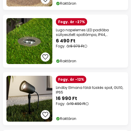
Raktáron
Fogy. ár -27%
Lugo napelemes LED padlóba
süllyesztett spotlámpa, IP44,
rozsdamentes acél, üveg
6 490 Ft
Fogy. ár
8 979 Ft
Raktáron
Fogy. ár -12%
Lindby Elmana földi tüskés spot, GU10,
IP65
16 990 Ft
Fogy. ár
19 490 Ft
Raktáron