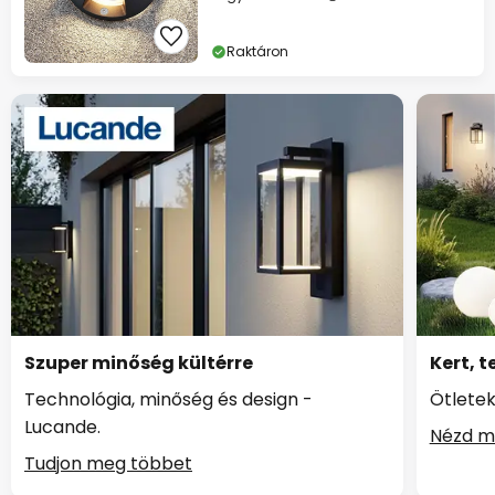
Raktáron
Szuper minőség kültérre
Kert, t
Technológia, minőség és design -
Ötletek
Lucande.
Nézd m
Tudjon meg többet