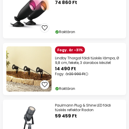
74 860 Ft
Raktáron
Fogy. ár -31%
Lindby Thorgal földi tüskés lámpa, Ø
9,8 cm, fekete, 3 darabos készlet
14 490 Ft
Fogy. ár
20 990 Ft
Raktáron
Paulmann Plug & Shine LED földi
tüskés reflektor Radon
59 459 Ft