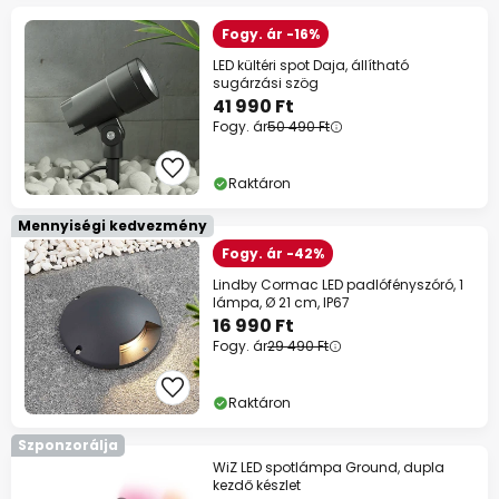
Fogy. ár -16%
LED kültéri spot Daja, állítható
sugárzási szög
41 990 Ft
Fogy. ár
50 490 Ft
Raktáron
Mennyiségi kedvezmény
Fogy. ár -42%
Lindby Cormac LED padlófényszóró, 1
lámpa, Ø 21 cm, IP67
16 990 Ft
Fogy. ár
29 490 Ft
Raktáron
Szponzorálja
WiZ LED spotlámpa Ground, dupla
kezdő készlet