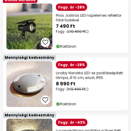
Fogy. ár -28%
Prios Jostiras LED napelemes reflektor
földi tüskével
7 490 Ft
Fogy. ár
10 490 Ft
Raktáron
Mennyiségi kedvezmény
Fogy. ár -28%
Lindby Nandita LED-es padlóbeépített
lámpa, Ø 10 cm, ezüst, IP65
8 990 Ft
Fogy. ár
12 490 Ft
Raktáron
Mennyiségi kedvezmény
Fogy. ár -43%
Lucande Milara padlóba süllyesztett