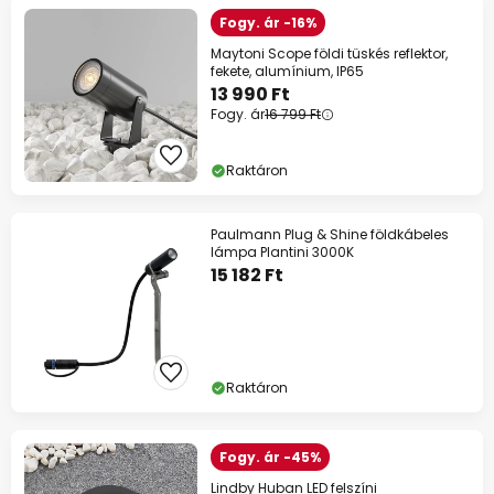
Fogy. ár -16%
Maytoni Scope földi tüskés reflektor,
fekete, alumínium, IP65
13 990 Ft
Fogy. ár
16 799 Ft
Raktáron
Paulmann Plug & Shine földkábeles
lámpa Plantini 3000K
15 182 Ft
Raktáron
Fogy. ár -45%
Lindby Huban LED felszíni