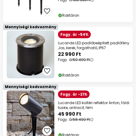
Raktáron
Mennyiségi kedvezmény
Fogy. ár -54%
Lucande LED padlóbeépített padlófény
Jos, kerek, forgatható, IP67
22 990 Ft
Fogy. ár
50 490 Ft
Raktáron
Mennyiségi kedvezmény
Fogy. ár -21%
Lucande LED kültéri reflektor Anton, földi
tüske, antracit, fém
45 990 Ft
Fogy. ár
58 490 Ft
Raktáron