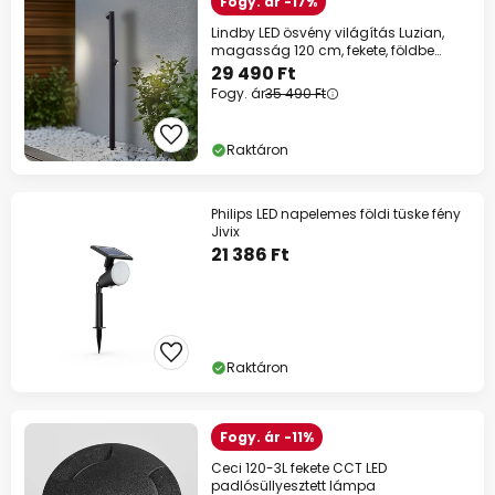
Fogy. ár -17%
Lindby LED ösvény világítás Luzian,
magasság 120 cm, fekete, földbe
szúrható
29 490 Ft
Fogy. ár
35 490 Ft
Raktáron
Philips LED napelemes földi tüske fény
Jivix
21 386 Ft
Raktáron
Fogy. ár -11%
Ceci 120-3L fekete CCT LED
padlósüllyesztett lámpa