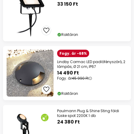
33 150 Ft
Raktáron
Fogy. ár -68%
Lindby Cormac LED padlófényszóró, 2
lámpás, Ø 21 cm, IP67
14 490 Ft
Fogy. ár
45 990 Ft
Raktáron
Paulmann Plug & Shine Sting földi
tüske spot 2200K 1 db
24 380 Ft