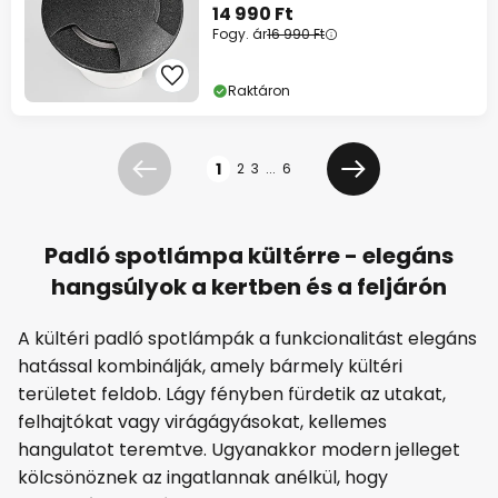
14 990 Ft
Fogy. ár
16 990 Ft
Raktáron
Oldal
1
2
3
...
6
Előző
Következő
Padló spotlámpa kültérre - elegáns
hangsúlyok a kertben és a feljárón
A kültéri padló spotlámpák a funkcionalitást elegáns
hatással kombinálják, amely bármely kültéri
területet feldob. Lágy fényben fürdetik az utakat,
felhajtókat vagy virágágyásokat, kellemes
hangulatot teremtve. Ugyanakkor modern jelleget
kölcsönöznek az ingatlannak anélkül, hogy