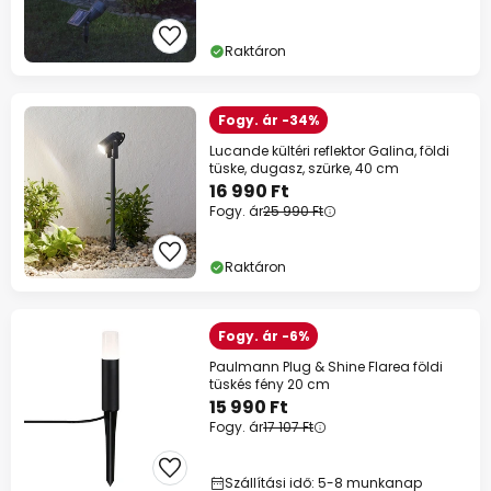
Raktáron
Fogy. ár -34%
Lucande kültéri reflektor Galina, földi
tüske, dugasz, szürke, 40 cm
16 990 Ft
Fogy. ár
25 990 Ft
Raktáron
Fogy. ár -6%
Paulmann Plug & Shine Flarea földi
tüskés fény 20 cm
15 990 Ft
Fogy. ár
17 107 Ft
Szállítási idő: 5-8 munkanap