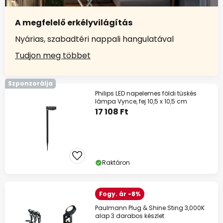
A megfelelő erkélyvilágítás
Nyárias, szabadtéri nappali hangulatával
Tudjon meg többet
Szponzorálja
Philips LED napelemes földi tüskés
lámpa Vynce, fej 10,5 x 10,5 cm
17 108 Ft
Raktáron
Fogy. ár -8%
Paulmann Plug & Shine Sting 3,000K
alap 3 darabos készlet