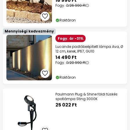
18 990 Ft
Fogy. ár
26 990 Ft
Raktáron
Mennyiségi kedvezmény
Fogy. ár -31%
Lucande padlóbeépített lámpa Ava, Ø
12 cm, kerek, IP67, GU10
14 490 Ft
Fogy. ár
20 990 Ft
Raktáron
Paulmann Plug & Shine földi tüskés
spotlámpa Sting 3000K
25 022 Ft