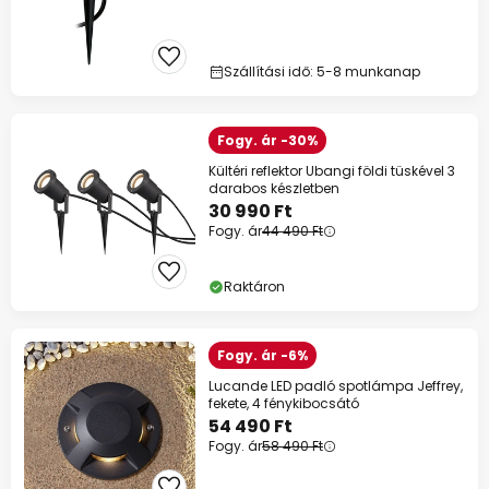
Szállítási idő: 5-8 munkanap
Fogy. ár -30%
Kültéri reflektor Ubangi földi tüskével 3
darabos készletben
30 990 Ft
Fogy. ár
44 490 Ft
Raktáron
Fogy. ár -6%
Lucande LED padló spotlámpa Jeffrey,
fekete, 4 fénykibocsátó
54 490 Ft
Fogy. ár
58 490 Ft