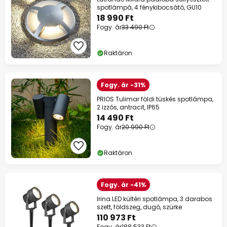
spotlámpá, 4 fénykibocsátó, GU10
18 990 Ft
Fogy. ár
33 490 Ft
Raktáron
Fogy. ár -31%
PRIOS Tulimar földi tüskés spotlámpa,
2 izzós, antracit, IP65
14 490 Ft
Fogy. ár
20 990 Ft
Raktáron
Fogy. ár -41%
Irina LED kültéri spotlámpa, 3 darabos
szett, földszeg, dugó, szürke
110 973 Ft
Fogy. ár
188 533 Ft