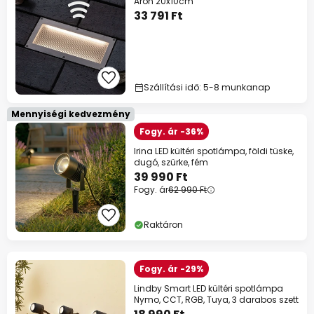
Aron 20x10cm
33 791 Ft
Szállítási idő: 5-8 munkanap
Mennyiségi kedvezmény
Fogy. ár -36%
Irina LED kültéri spotlámpa, földi tüske,
dugó, szürke, fém
39 990 Ft
Fogy. ár
62 990 Ft
Raktáron
Fogy. ár -29%
Lindby Smart LED kültéri spotlámpa
Nymo, CCT, RGB, Tuya, 3 darabos szett