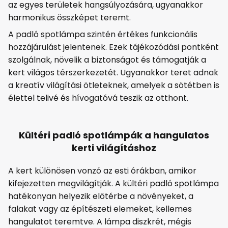
az egyes területek hangsúlyozására, ugyanakkor
harmonikus összképet teremt.
A padló spotlámpa szintén értékes funkcionális
hozzájárulást jelentenek. Ezek tájékozódási pontként
szolgálnak, növelik a biztonságot és támogatják a
kert világos térszerkezetét. Ugyanakkor teret adnak
a kreatív világítási ötleteknek, amelyek a sötétben is
élettel telivé és hívogatóvá teszik az otthont.
Kültéri padló spotlámpák a hangulatos
kerti világításhoz
A kert különösen vonzó az esti órákban, amikor
kifejezetten megvilágítják. A kültéri padló spotlámpa
hatékonyan helyezik előtérbe a növényeket, a
falakat vagy az építészeti elemeket, kellemes
hangulatot teremtve. A lámpa diszkrét, mégis