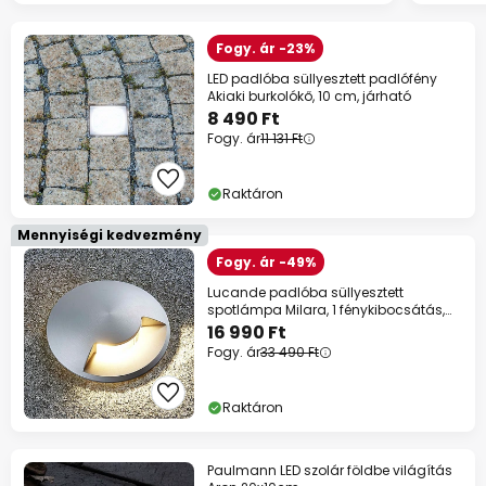
Fogy. ár -23%
LED padlóba süllyesztett padlófény
Akiaki burkolókő, 10 cm, járható
8 490 Ft
Fogy. ár
11 131 Ft
Raktáron
Mennyiségi kedvezmény
Fogy. ár -49%
Lucande padlóba süllyesztett
spotlámpa Milara, 1 fénykibocsátás,
GU10
16 990 Ft
Fogy. ár
33 490 Ft
Raktáron
Paulmann LED szolár földbe világítás