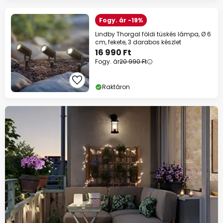
Fogy. ár -19%
Lindby Thorgal földi tüskés lámpa, Ø 6
cm, fekete, 3 darabos készlet
16 990 Ft
Fogy. ár
20 990 Ft
Raktáron