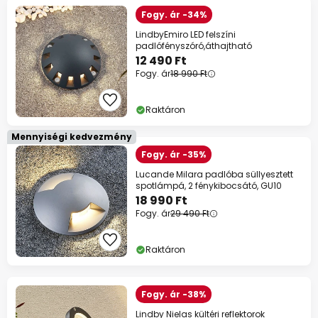
Fogy. ár -34%
LindbyEmiro LED felszíni
padlófényszóró,áthajtható
12 490 Ft
Fogy. ár
18 990 Ft
Raktáron
Mennyiségi kedvezmény
Fogy. ár -35%
Lucande Milara padlóba süllyesztett
spotlámpá, 2 fénykibocsátó, GU10
18 990 Ft
Fogy. ár
29 490 Ft
Raktáron
Fogy. ár -38%
Lindby Nielas kültéri reflektorok