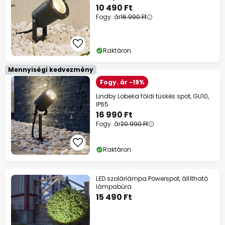
10 490 Ft
Fogy. ár
16 990 Ft
Raktáron
Mennyiségi kedvezmény
Fogy. ár -19%
Lindby Lobelia földi tüskés spot, GU10,
IP65
16 990 Ft
Fogy. ár
20 990 Ft
Raktáron
LED szolárlámpa Powerspot, állítható
lámpabúra
15 490 Ft