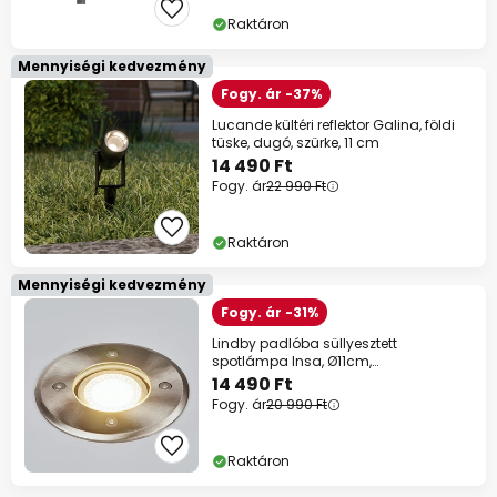
Raktáron
Mennyiségi kedvezmény
Fogy. ár -37%
Lucande kültéri reflektor Galina, földi
tüske, dugó, szürke, 11 cm
14 490 Ft
Fogy. ár
22 990 Ft
Raktáron
Mennyiségi kedvezmény
Fogy. ár -31%
Lindby padlóba süllyesztett
spotlámpa Insa, Ø11cm,
rozsdamentes acél, GU10, IP67
14 490 Ft
Fogy. ár
20 990 Ft
Raktáron