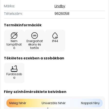
Márka:
Lindby
Tételszám:
9626058
Termékinformációk
Nem
Energiahat
IP44
tompíthat
ékony és
ó
tartós
Tökéletes ezekben a szobákban
Fürdőszob
a
Fény színhőmérséklete kelvinben
Meleg fehér
Univerzális fehér
Nappali fény