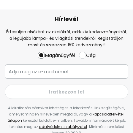
Hírlevél
Értesüljön elsőként az akciókról, exkluzív kedvezményekről,
a legújabb lámpa- és világítási trendekről. Regisztráljon
most és szerezzen 15% kedvezményt!
Magánügyfél
Cég
Iratkozzon fel
A leiratkozás bármikor lehetséges a leiratkozási link segítségével,
amelyet minden hírlevélben megtalál, vagy a
kapcsolatfelvételi
űrlapon
keresztül küldött e-mailben. További információért kérjük,
tekintse meg az
adatvédelmi szabályzatot
. Minimális rendelési
összeg 39 990 ft.