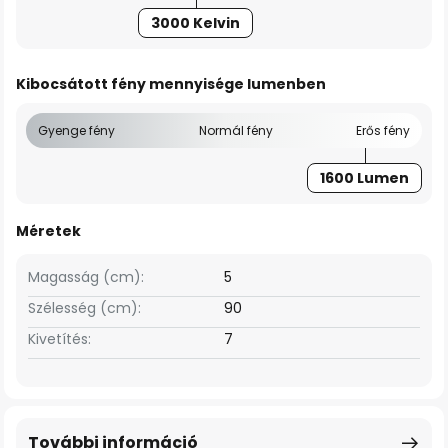
3000 Kelvin
Kibocsátott fény mennyisége lumenben
Gyenge fény
Normál fény
Erős fény
1600 Lumen
Méretek
Magasság (cm):
5
Szélesség (cm):
90
Kivetítés:
7
További információ