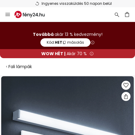
Ingyenes visszaküldés 50 napon belül
Ugrás
a
tartalomhoz
sés
Továbbá
akár 13 % kedvezmény!
Kód:
HET
másolás
WOW HÉT |
Akár 70 %
Fali lámpák
Ugrás
a
képgaléria
végére