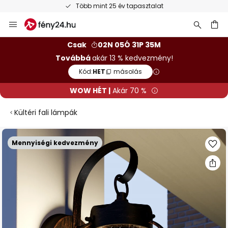
Több mint 25 év tapasztalat
Ugrás
a
tartalomhoz
sés
Csak
02N 05Ó 31P 34M
Továbbá
akár 13 % kedvezmény!
Kód:
HET
másolás
WOW HÉT |
Akár 70 %
Kültéri fali lámpák
Ugrás
Mennyiségi kedvezmény
a
képgaléria
végére