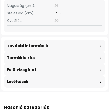
Magasság (cm):
26
Szélesség (cm):
14,5
Kivetítés:
20
További információ
Termékleírás
Felülvizsgálat
Letöltések
Hasonló kategóriák