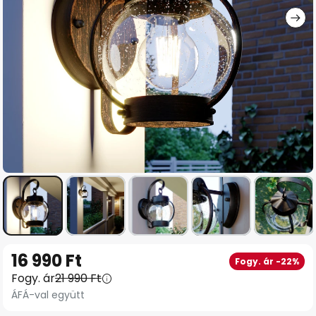
Ugrás
16 990 Ft
Fogy. ár -22%
a
Fogy. ár
21 990 Ft
képgaléria
ÁFÁ-val együtt
elejére