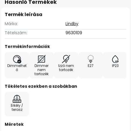
Hasonló Termékek
Termék leírása
Márka:
Lindby
Tételszám:
9630109
Termékinformációk
Dimmelhet
Dimmer
Izzó nem
E27
IP23
ő
nem
tartozék
tartozék
Tökéletes ezekben a szobákban
Erkély /
terasz
Méretek