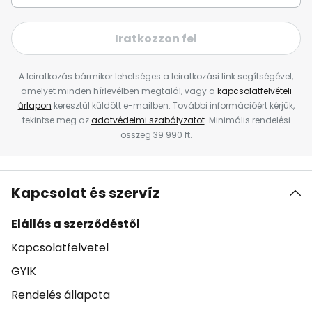
Iratkozzon fel
A leiratkozás bármikor lehetséges a leiratkozási link segítségével,
amelyet minden hírlevélben megtalál, vagy a
kapcsolatfelvételi
űrlapon
keresztül küldött e-mailben. További információért kérjük,
tekintse meg az
adatvédelmi szabályzatot
. Minimális rendelési
összeg 39 990 ft.
Kapcsolat és szervíz
Elállás a szerződéstől
Kapcsolatfelvetel
GYIK
Rendelés állapota