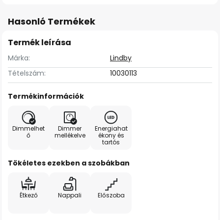
Hasonló Termékek
Termék leírása
Márka:
Lindby
Tételszám:
10030113
Termékinformációk
Dimmelhet
Dimmer
Energiahat
ő
mellékelve
ékony és
tartós
Tökéletes ezekben a szobákban
Étkező
Nappali
Előszoba