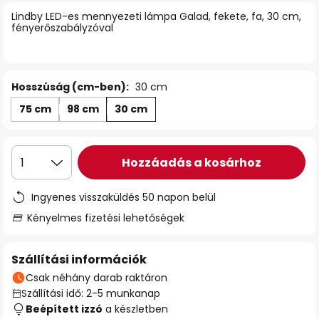
Lindby LED-es mennyezeti lámpa Galad, fekete, fa, 30 cm,
fényerőszabályzóval
Hosszúság (cm-ben):
30 cm
75 cm
98 cm
30 cm
Hozzáadás a kosárhoz
1
Ingyenes visszaküldés 50 napon belül
Kényelmes fizetési lehetőségek
Szállítási információk
Csak néhány darab raktáron
Szállítási idő: 2-5 munkanap
Beépített izzó
a készletben