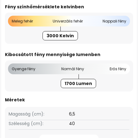
Fény színhőmérséklete kelvinben
Meleg fehér
Univerzális fehér
Nappali fény
3000 Kelvin
Kibocsátott fény mennyisége lumenben
Gyenge fény
Normál fény
Erős fény
1700 Lumen
Méretek
Magasság (cm):
6,5
Szélesség (cm):
40