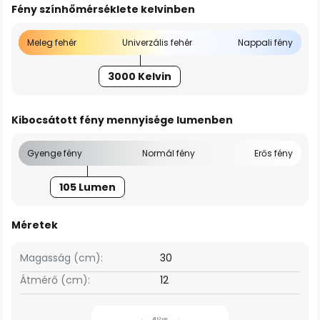
Fény színhőmérséklete kelvinben
Meleg fehér
Univerzális fehér
Nappali fény
3000 Kelvin
Kibocsátott fény mennyisége lumenben
Gyenge fény
Normál fény
Erős fény
105 Lumen
Méretek
Magasság (cm):
30
Átmérő (cm):
12