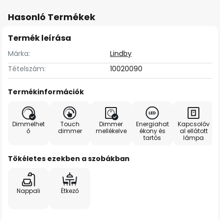
Hasonló Termékek
Termék leírása
Márka:
Lindby
Tételszám:
10020090
Termékinformációk
Dimmelhet
Touch
Dimmer
Energiahat
Kapcsolóv
ő
dimmer
mellékelve
ékony és
al ellátott
tartós
lámpa
Tökéletes ezekben a szobákban
Nappali
Étkező