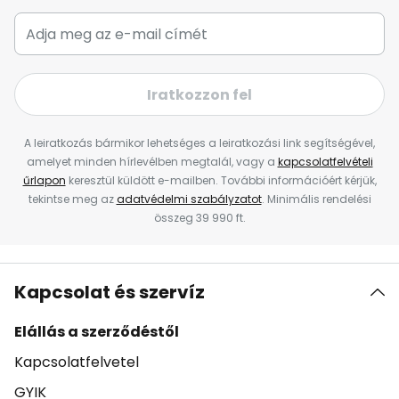
Iratkozzon fel
A leiratkozás bármikor lehetséges a leiratkozási link segítségével,
amelyet minden hírlevélben megtalál, vagy a
kapcsolatfelvételi
űrlapon
keresztül küldött e-mailben. További információért kérjük,
tekintse meg az
adatvédelmi szabályzatot
. Minimális rendelési
összeg 39 990 ft.
Kapcsolat és szervíz
Elállás a szerződéstől
Kapcsolatfelvetel
GYIK