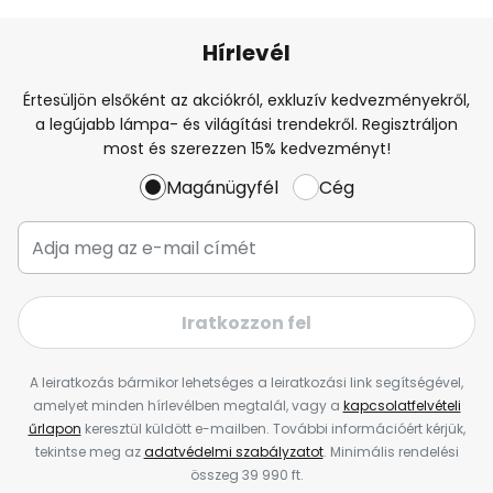
Hírlevél
Értesüljön elsőként az akciókról, exkluzív kedvezményekről,
a legújabb lámpa- és világítási trendekről. Regisztráljon
most és szerezzen 15% kedvezményt!
Magánügyfél
Cég
Iratkozzon fel
A leiratkozás bármikor lehetséges a leiratkozási link segítségével,
amelyet minden hírlevélben megtalál, vagy a
kapcsolatfelvételi
űrlapon
keresztül küldött e-mailben. További információért kérjük,
tekintse meg az
adatvédelmi szabályzatot
. Minimális rendelési
összeg 39 990 ft.