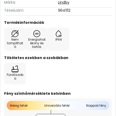
Márka:
Lindby
Tételszám:
9641112
Termékinformációk
Nem
Energiahat
IP44
tompíthat
ékony és
ó
tartós
Tökéletes ezekben a szobákban
Fürdőszob
a
Fény színhőmérséklete kelvinben
Meleg fehér
Univerzális fehér
Nappali fény