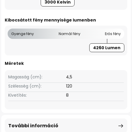
3000 Kelvin
Kibocsátott fény mennyisége lumenben
Gyenge fény
Normál fény
Erős fény
4260 Lumen
Méretek
Magasság (cm):
4,5
Szélesség (cm):
120
Kivetítés:
8
További információ