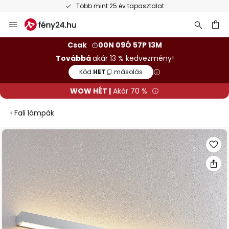
Több mint 25 év tapasztalat
Ugrás
a
tartalomhoz
sés
Csak
00N 09Ó 57P 12M
Továbbá
akár 13 % kedvezmény!
Kód:
HET
másolás
WOW HÉT |
Akár 70 %
Fali lámpák
Ugrás
a
képgaléria
végére