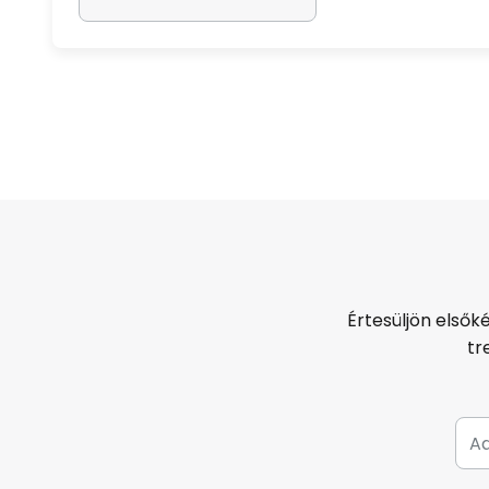
Értesüljön elsők
tr