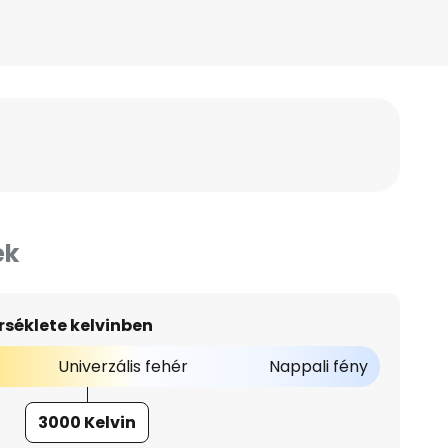
ek
séklete kelvinben
Univerzális fehér
Nappali fény
3000 Kelvin