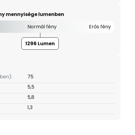
ény mennyisége lumenben
Normál fény
Erős fény
1296 Lumen
ben):
75
5,5
5,8
1,3