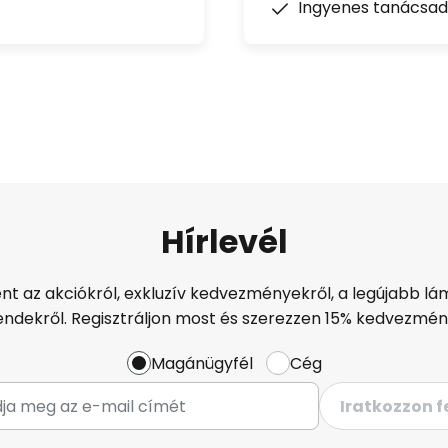
Ingyenes tanácsad
Hírlevél
ént az akciókról, exkluzív kedvezményekről, a legújabb lám
endekről. Regisztráljon most és szerezzen 15% kedvezmén
Magánügyfél
Cég
Iratkozzon f