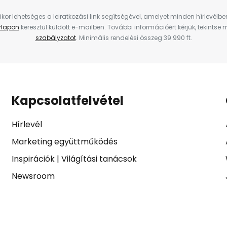
ikor lehetséges a leiratkozási link segítségével, amelyet minden hírlevélb
űrlapon
keresztül küldött e-mailben. További információért kérjük, tekintse
szabályzatot
. Minimális rendelési összeg 39 990 ft.
Kapcsolatfelvétel
Hírlevél
Marketing együttműködés
Inspirációk
|
Világítási tanácsok
Newsroom