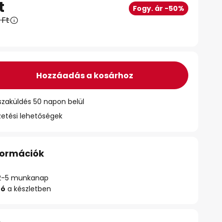
t
Fogy. ár -50%
 Ft
Hozzáadás a kosárhoz
szaküldés 50 napon belül
zetési lehetőségek
nformációk
ő: 2-5 munkanap
zó
a készletben