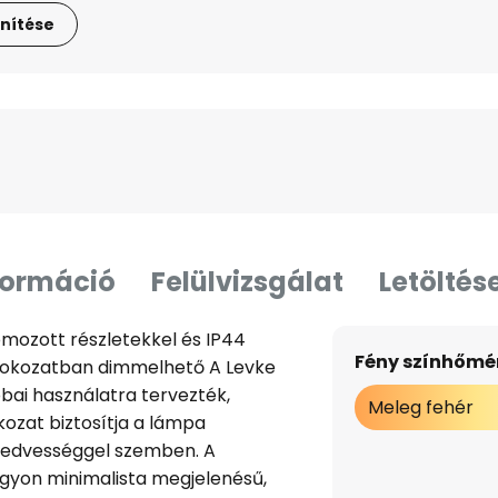
nítése
formáció
Felülvizsgálat
Letöltés
mozott részletekkel és IP44
Fény színhőmér
3 fokozatban dimmelhető A Levke
ai használatra tervezték,
Meleg fehér
ozat biztosítja a lámpa
 nedvességgel szemben. A
gyon minimalista megjelenésű,