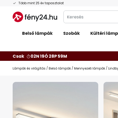
Ugrás
Több mint 25 év tapasztalat
a
Keresés
tartalomhoz
Belső lámpák
Szobák
Kültéri lám
Csak
02N 19Ó 28P 58M
Lámpák és világítás
Belső lámpák
Mennyezeti lámpák
Lindb
Ugrás
a
képgaléria
végére