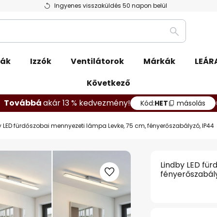
Ingyenes visszaküldés 50 napon belül
Keresés
pák
Izzók
Ventilátorok
Márkák
LEÁR
Következő
Továbbá
akár 13 % kedvezmény!
Kód:
HET
másolás
y LED fürdőszobai mennyezeti lámpa Levke, 75 cm, fényerőszabályzó, IP44
Lindby LED für
fényerőszabály