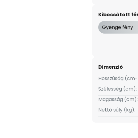
g fényes krómozott kivitelű,
épszerű a fürdőszobában,
Kibocsátott f
ók szerelvényei általában
A melegfehér fényszínnel
Gyenge fény
ámpa a normál fali kapcsolóval
0 %) tompítható, ami még
Dimenzió
Hosszúság (cm-
Szélesség (cm):
Magasság (cm):
Nettó súly (kg):