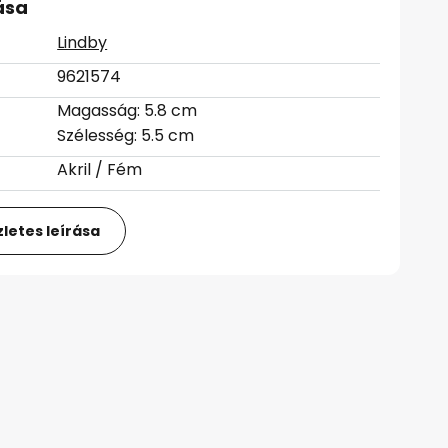
ása
Lindby
9621574
Magasság: 5.8 cm
Szélesség: 5.5 cm
Akril / Fém
letes leírása