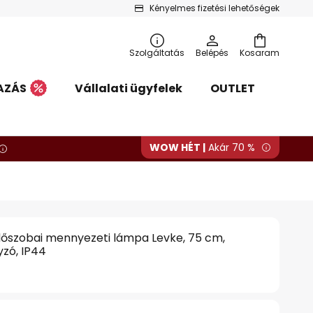
Kényelmes fizetési lehetőségek
Szolgáltatás
Belépés
Kosaram
AZÁS
Vállalati ügyfelek
OUTLET
WOW HÉT |
Akár 70 %
dőszobai mennyezeti lámpa Levke, 75 cm,
zó, IP44