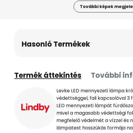
További képek megjele
Ugrás
a
képgaléria
elejére
Hasonló Termékek
Termék áttekintés
További in
Levke LED mennyezeti lámpa kró
védettséggel, fali kapcsolóval 
LED mennyezeti lámpát fürdőszob
mivel a magasabb védettségi fok
megfelelő védelmét a vízzel és
lámpatest hosszúkás formája na