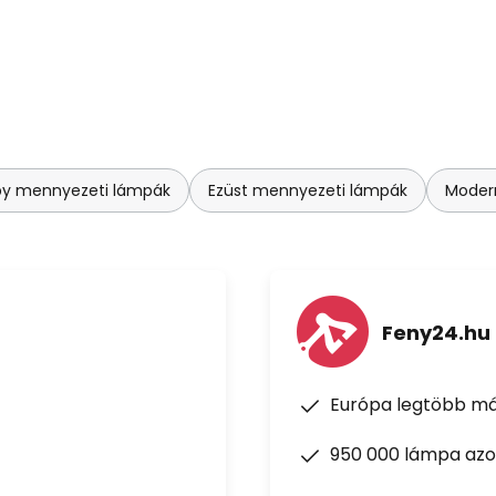
by mennyezeti lámpák
Ezüst mennyezeti lámpák
Moder
Feny24.hu
Európa legtöbb má
950 000 lámpa azon