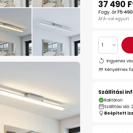
37 490 F
Fogy. ár
75 490
ÁFÁ-val együtt
1
Ingyenes vis
Kényelmes fi
Szállítási i
Raktáron
Szállítási id
Beépített iz