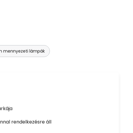
n mennyezeti lámpák
rkája
nal rendelkezésre áll