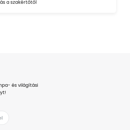
ás a szakértőtől
pa- és világítási
yt!
el