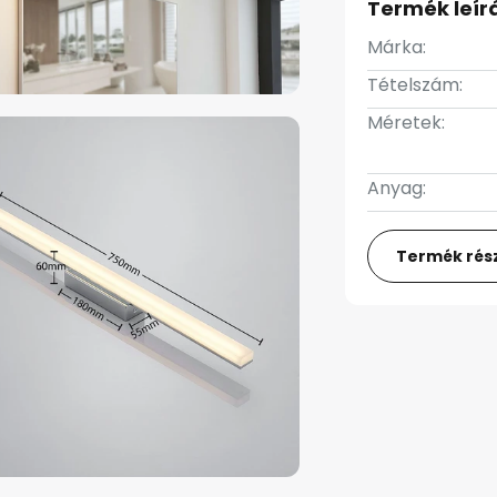
Termék leír
Márka:
Tételszám:
Méretek:
Anyag:
Termék rész