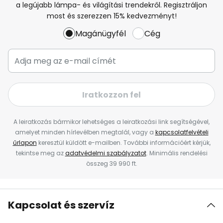
a legújabb lámpa- és világítási trendekről. Regisztráljon
most és szerezzen 15% kedvezményt!
Magánügyfél
Cég
Iratkozzon fel
A leiratkozás bármikor lehetséges a leiratkozási link segítségével,
amelyet minden hírlevélben megtalál, vagy a
kapcsolatfelvételi
űrlapon
keresztül küldött e-mailben. További információért kérjük,
tekintse meg az
adatvédelmi szabályzatot
. Minimális rendelési
összeg 39 990 ft.
Kapcsolat és szervíz