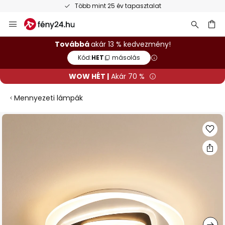
Több mint 25 év tapasztalat
Ugrás
a
tartalomhoz
sés
Továbbá
akár 13 % kedvezmény!
Kód:
HET
másolás
WOW HÉT |
Akár 70 %
Mennyezeti lámpák
Ugrás
a
képgaléria
végére