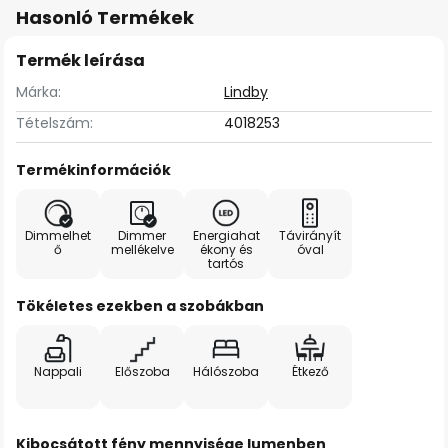
Hasonló Termékek
Termék leírása
Márka:
Lindby
Tételszám:
4018253
Termékinformációk
Dimmelhet
Dimmer
Energiahat
Távirányít
ő
mellékelve
ékony és
óval
tartós
Tökéletes ezekben a szobákban
Nappali
Előszoba
Hálószoba
Étkező
Kibocsátott fény mennyisége lumenben