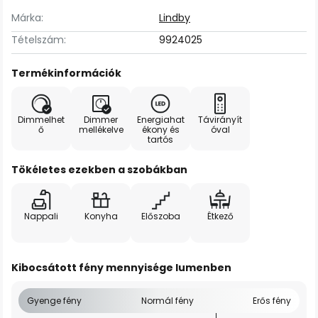
Márka:
Lindby
Tételszám:
9924025
Termékinformációk
Dimmelhet
Dimmer
Energiahat
Távirányít
ő
mellékelve
ékony és
óval
tartós
Tökéletes ezekben a szobákban
Nappali
Konyha
Előszoba
Étkező
Kibocsátott fény mennyisége lumenben
Gyenge fény
Normál fény
Erős fény