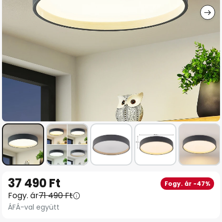
Ugrás
37 490 Ft
Fogy. ár -47%
a
Fogy. ár
71 490 Ft
képgaléria
ÁFÁ-val együtt
elejére