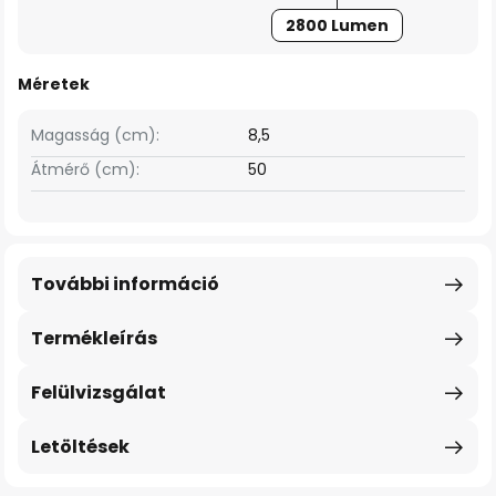
2800 Lumen
Méretek
Magasság (cm):
8,5
Átmérő (cm):
50
További információ
Termékleírás
Felülvizsgálat
Letöltések