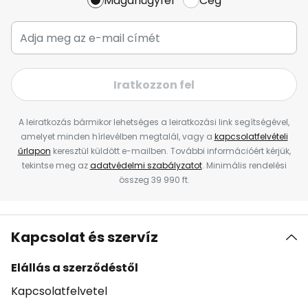
Magánügyfél
Cég
Iratkozzon fel
A leiratkozás bármikor lehetséges a leiratkozási link segítségével,
amelyet minden hírlevélben megtalál, vagy a
kapcsolatfelvételi
űrlapon
keresztül küldött e-mailben. További információért kérjük,
tekintse meg az
adatvédelmi szabályzatot
. Minimális rendelési
összeg 39 990 ft.
Kapcsolat és szervíz
Elállás a szerződéstől
Kapcsolatfelvetel