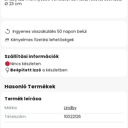
Ø 23 cm
Ingyenes visszaküldés 50 napon belül
Kényelmes fizetési lehetőségek
Szállítási információk
Nincs készleten
Beépített izzó
a készletben
Hasonló Termékek
Termék leírása
Márka:
Lindby
Tételszám:
10022126