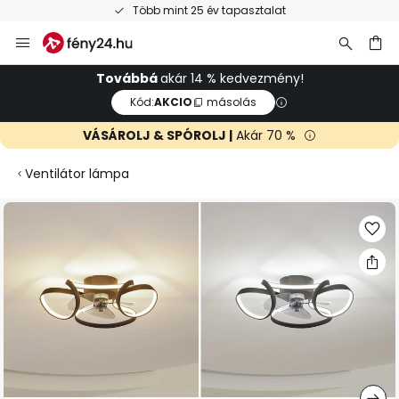
Több mint 25 év tapasztalat
Ugrás
a
tartalomhoz
sés
Továbbá
akár 14 % kedvezmény!
Kód:
AKCIO
másolás
VÁSÁROLJ & SPÓROLJ |
Akár 70 %
Ventilátor lámpa
Ugrás
a
képgaléria
végére