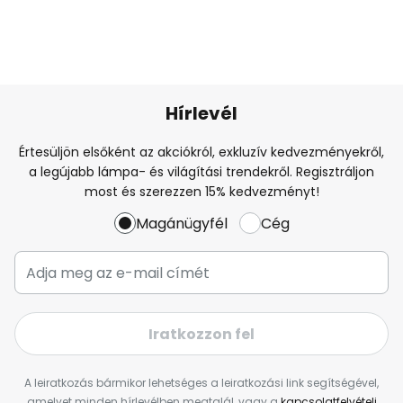
Hírlevél
Értesüljön elsőként az akciókról, exkluzív kedvezményekről,
a legújabb lámpa- és világítási trendekről. Regisztráljon
most és szerezzen 15% kedvezményt!
Magánügyfél
Cég
Iratkozzon fel
A leiratkozás bármikor lehetséges a leiratkozási link segítségével,
amelyet minden hírlevélben megtalál, vagy a
kapcsolatfelvételi