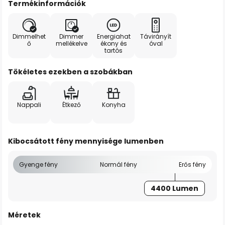
Termékinformációk
Dimmelhet
Dimmer
Energiahat
Távirányít
ő
mellékelve
ékony és
óval
tartós
Tökéletes ezekben a szobákban
Nappali
Étkező
Konyha
Kibocsátott fény mennyisége lumenben
Gyenge fény
Normál fény
Erős fény
4400 Lumen
Méretek