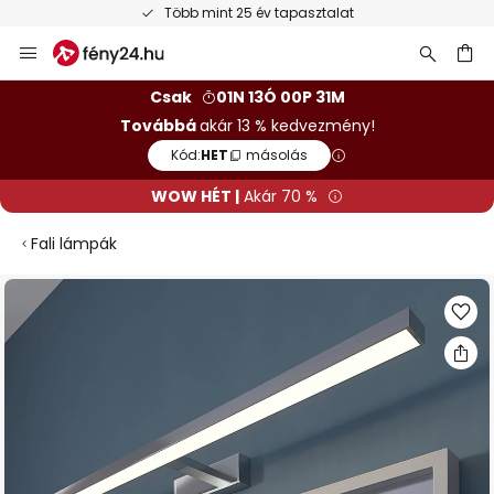
Több mint 25 év tapasztalat
Ugrás
a
tartalomhoz
sés
Csak
01N 13Ó 00P 31M
Továbbá
akár 13 % kedvezmény!
Kód:
HET
másolás
WOW HÉT |
Akár 70 %
Fali lámpák
Ugrás
a
képgaléria
végére