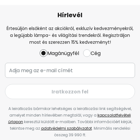
Hírlevél
Értesüljön elsőként az akciókról, exkluzív kedvezményekről,
a legújabb lámpa- és világítási trendekről. Regisztráljon
most és szerezzen 15% kedvezményt!
Magánügyfél
Cég
Iratkozzon fel
A leiratkozás bármikor lehetséges a leiratkozási link segítségével,
amelyet minden hírlevélben megtalál, vagy a
kapcsolatfelvételi
űrlapon
keresztül küldött e-mailben. További információért kérjük,
tekintse meg az
adatvédelmi szabályzatot
. Minimális rendelési
összeg 39 990 ft.