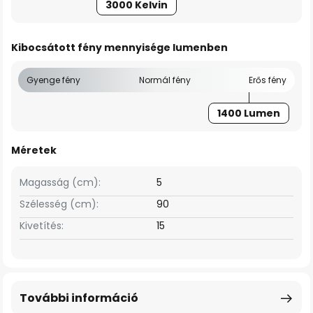
3000 Kelvin
Kibocsátott fény mennyisége lumenben
Gyenge fény
Normál fény
Erős fény
1400 Lumen
Méretek
Magasság (cm):
5
Szélesség (cm):
90
Kivetítés:
15
További információ