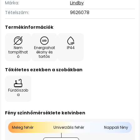
Márka:
Lindby
Tételszám:
9626078
Termékinformációk
Nem
Energiahat
IP44
tompíthat
ékony és
ó
tartós
Tökéletes ezekben a szobákban
Fürdőszob
a
Fény színhőmérséklete kelvinben
Meleg fehér
Univerzális fehér
Nappali fény