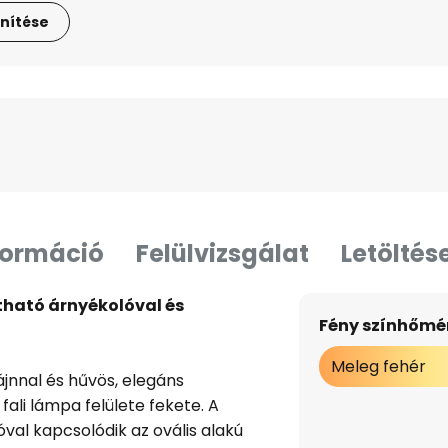
nítése
formáció
Felülvizsgálat
Letöltés
lítható árnyékolóval és
Fény színhőmér
Meleg fehér
jnnal és hűvös, elegáns
fali lámpa felülete fekete. A
val kapcsolódik az ovális alakú