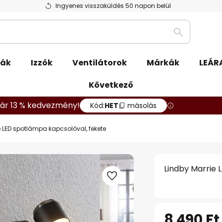
Ingyenes visszaküldés 50 napon belül
Keresés
pák
Izzók
Ventilátorok
Márkák
LEÁR
Következő
ár 13 % kedvezmény!
Kód:
HET
másolás
e LED spotlámpa kapcsolóval, fekete
Lindby Marrie 
8 490 Ft