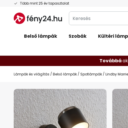
Ugrás
Több mint 25 év tapasztalat
a
Keresés
tartalomhoz
Belső lámpák
Szobák
Kültéri lám
Továbbá
ak
Lámpák és világítás
Belső lámpák
Spotlámpák
Lindby Marri
Ugrás
a
képgaléria
végére