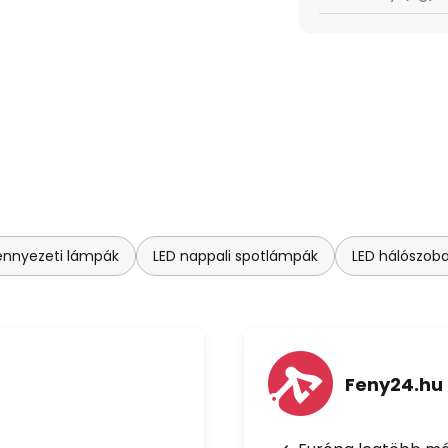
ennyezeti lámpák
LED nappali spotlámpák
LED hálószob
Feny24.hu