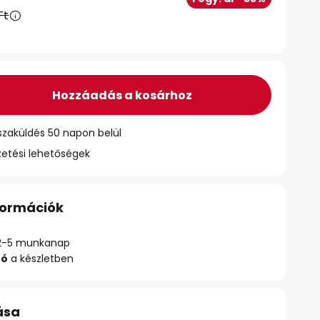
Ft
Hozzáadás a kosárhoz
szaküldés 50 napon belül
zetési lehetőségek
nformációk
ő: 2-5 munkanap
zó
a készletben
ása