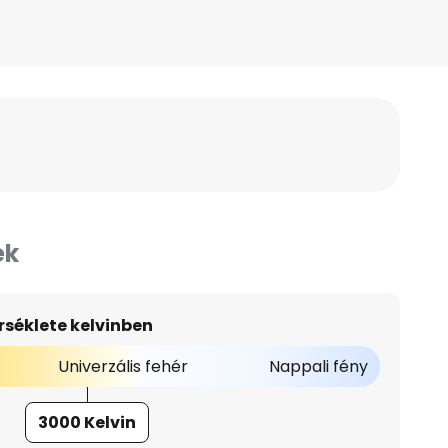
ek
séklete kelvinben
Univerzális fehér
Nappali fény
3000 Kelvin