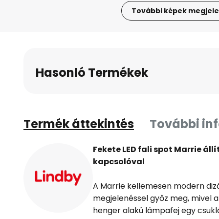
További képek megjele
Ugrás
a
képgaléria
elejére
Hasonló Termékek
Termék áttekintés
További in
Fekete LED fali spot Marrie ál
kapcsolóval
A Marrie kellemesen modern dizá
megjelenéssel győz meg, mivel a 
henger alakú lámpafej egy csukló