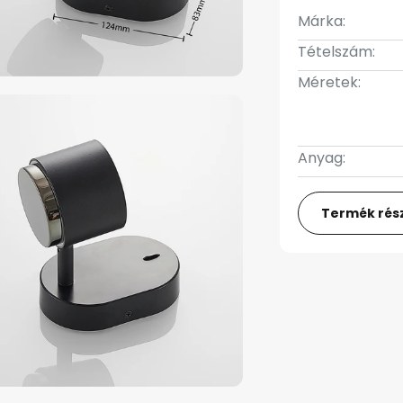
Márka:
Tételszám:
Méretek:
Anyag:
Termék rész