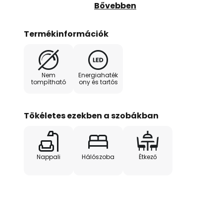
kerethez, és így szükség szerint 
Bővebben
kapcsoló közvetlenül a kereten ta
közvetlenül a helyszínen működt
Termékinformációk
kanapé melletti telepítés nagyo
LED-eket jó hatékonyság és megfe
Nem
Energiahaték
tompítható
ony és tartós
Tökéletes ezekben a szobákban
Nappali
Hálószoba
Étkező