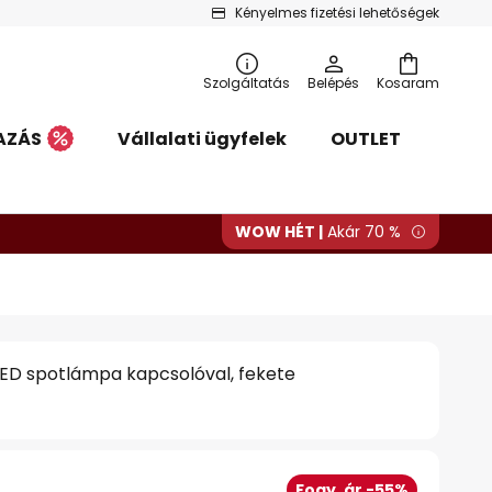
Kényelmes fizetési lehetőségek
Szolgáltatás
Belépés
Kosaram
AZÁS
Vállalati ügyfelek
OUTLET
WOW HÉT |
Akár 70 %
LED spotlámpa kapcsolóval, fekete
Fogy. ár -55%