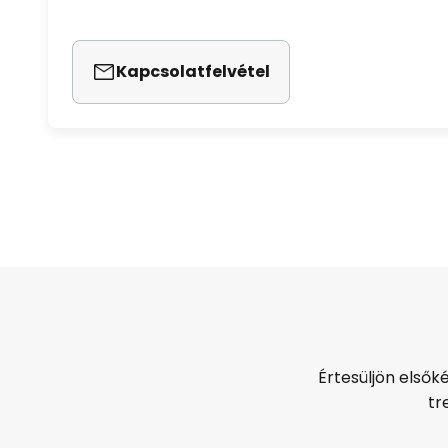
Kapcsolatfelvétel
Értesüljön elsők
tr