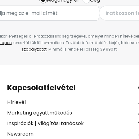
Iratkozzon f
ikor lehetséges a leiratkozási link segítségével, amelyet minden hírlevélb
űrlapon
keresztül küldött e-mailben. További információért kérjük, tekintse
szabályzatot
. Minimális rendelési összeg 39 990 ft.
Kapcsolatfelvétel
Hírlevél
Marketing együttműködés
Inspirációk
|
Világítási tanácsok
Newsroom