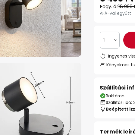
Fogy. ár
18 990 
ÁFÁ-val együtt
1
Ingyenes vis
Kényelmes fi
Szállítási i
Raktáron
Szállítási id
Beépített iz
Termék leír