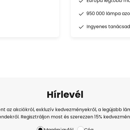
Európa legtöbb má
950 000 lámpa azon
Ingyenes tanácsad
Hírlevél
ént az akciókról, exkluzív kedvezményekről, a legújabb lám
endekről. Regisztráljon most és szerezzen 15% kedvezmén
Magánügyfél
Cég