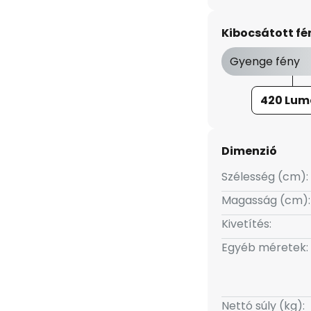
elfordítható és elforgatható. A
lálható, így a fali spot
Kibocsátott f
ethető, ezért az ágy vagy a
n megéri. A tartósan beépített
Gyenge fény
lelő fényerő jellemzi.
420 Lum
Dimenzió
Szélesség (cm):
Magasság (cm):
Kivetítés:
Egyéb méretek:
Nettó súly (kg):