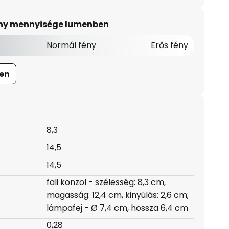
ény mennyisége lumenben
Normál fény
Erős fény
en
8,3
14,5
14,5
fali konzol - szélesség: 8,3 cm,
magasság: 12,4 cm, kinyúlás: 2,6 cm;
lámpafej - Ø 7,4 cm, hossza 6,4 cm
0,28