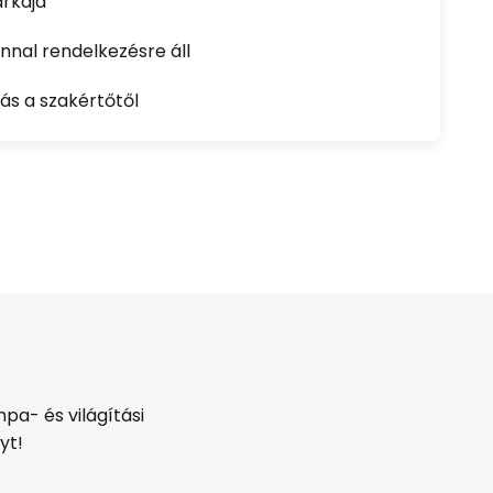
rkája
nal rendelkezésre áll
ás a szakértőtől
pa- és világítási
yt!