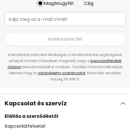
Magánügyfél
Cég
Iratkozzon fel
A leiratkozás bármikor lehetséges a leiratkozási link segítségével,
amelyet minden hírlevélben megtalál, vagy a
kapcsolatfelvételi
űrlapon
keresztül küldött e-mailben. További információért kérjük,
tekintse meg az
adatvédelmi szabályzatot
. Minimális rendelési
összeg 39 990 ft.
Kapcsolat és szervíz
Elállás a szerződéstől
Kapcsolatfelvetel