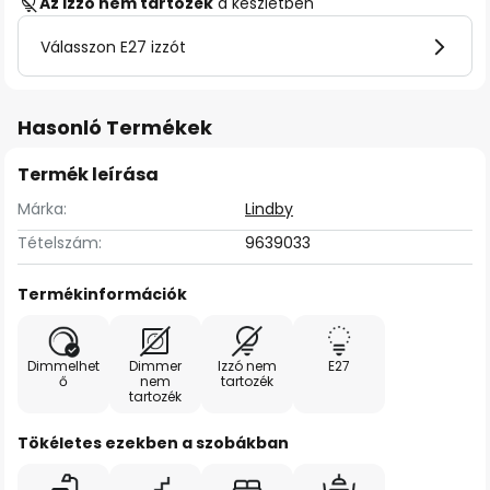
Az izzó nem tartozék
a készletben
Válasszon E27 izzót
Hasonló Termékek
Termék leírása
Márka:
Lindby
Tételszám:
9639033
Termékinformációk
Dimmelhet
Dimmer
Izzó nem
E27
ő
nem
tartozék
tartozék
Tökéletes ezekben a szobákban