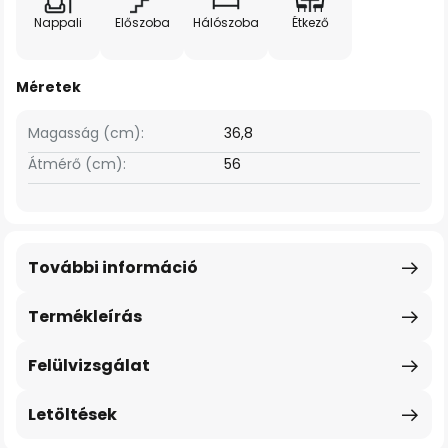
Nappali
Előszoba
Hálószoba
Étkező
Méretek
Magasság (cm):
36,8
Átmérő (cm):
56
További információ
Termékleírás
Felülvizsgálat
Letöltések