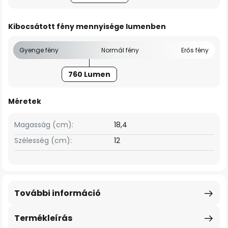
Kibocsátott fény mennyisége lumenben
Gyenge fény
Normál fény
Erős fény
760 Lumen
Méretek
Magasság (cm):
18,4
Szélesség (cm):
12
További információ
Termékleírás