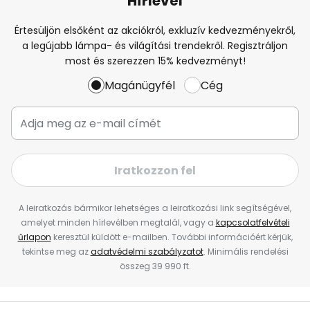
Hírlevél
Értesüljön elsőként az akciókról, exkluzív kedvezményekről,
a legújabb lámpa- és világítási trendekről. Regisztráljon
most és szerezzen 15% kedvezményt!
Magánügyfél
Cég
Iratkozzon fel
A leiratkozás bármikor lehetséges a leiratkozási link segítségével,
amelyet minden hírlevélben megtalál, vagy a
kapcsolatfelvételi
űrlapon
keresztül küldött e-mailben. További információért kérjük,
tekintse meg az
adatvédelmi szabályzatot
. Minimális rendelési
összeg 39 990 ft.