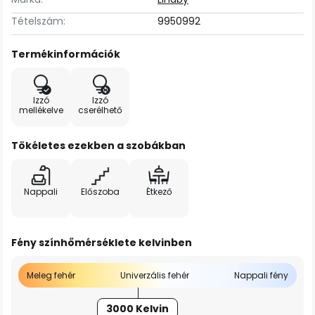
Tételszám:
9950992
Termékinformációk
Izzó
Izzó
mellékelve
cserélhető
Tökéletes ezekben a szobákban
Nappali
Előszoba
Étkező
Fény színhőmérséklete kelvinben
Meleg fehér
Univerzális fehér
Nappali fény
3000 Kelvin