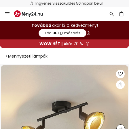
Ingyenes visszaküldés 50 napon belül
Ugrás
a
tartalomhoz
sés
Továbbá
akár 13 % kedvezmény!
Kód:
HET
másolás
WOW HÉT |
Akár 70 %
Mennyezeti lámpák
Ugrás
a
képgaléria
végére