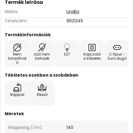
Termék leírása
Márka:
Lindby
Tételszám:
9621245
Termékinformációk
Nem
Izzó nem
E27
Kapcsoló
C típus -
tompíthat
tartozék
a kábelen
Euro dugó
ó
Tökéletes ezekben a szobákban
Nappali
Étkező
Méretek
Magasság (cm):
140