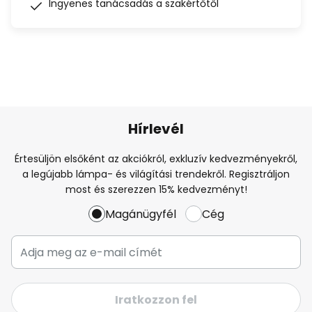
Ingyenes tanácsadás a szakértőtől
Hírlevél
Értesüljön elsőként az akciókról, exkluzív kedvezményekről,
a legújabb lámpa- és világítási trendekről. Regisztráljon
most és szerezzen 15% kedvezményt!
Magánügyfél
Cég
Iratkozzon fel