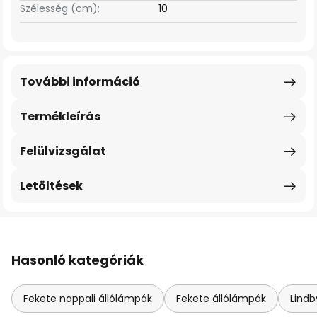
Szélesség (cm):
10
További információ
Termékleírás
Felülvizsgálat
Letöltések
Hasonló kategóriák
Fekete nappali állólámpák
Fekete állólámpák
Lindb