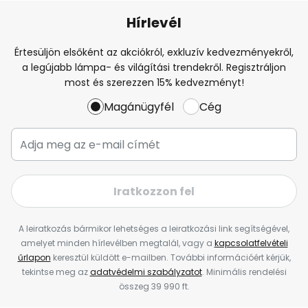
Hírlevél
Értesüljön elsőként az akciókról, exkluzív kedvezményekről,
a legújabb lámpa- és világítási trendekről. Regisztráljon
most és szerezzen 15% kedvezményt!
Magánügyfél
Cég
Iratkozzon fel
A leiratkozás bármikor lehetséges a leiratkozási link segítségével,
amelyet minden hírlevélben megtalál, vagy a
kapcsolatfelvételi
űrlapon
keresztül küldött e-mailben. További információért kérjük,
tekintse meg az
adatvédelmi szabályzatot
. Minimális rendelési
összeg 39 990 ft.