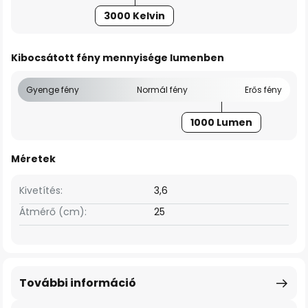
3000 Kelvin
Kibocsátott fény mennyisége lumenben
Gyenge fény
Normál fény
Erős fény
1000 Lumen
Méretek
Kivetítés:
3,6
Átmérő (cm):
25
További információ