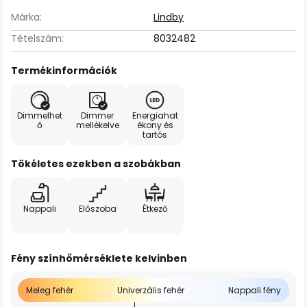
Márka:
Lindby
Tételszám:
8032482
Termékinformációk
Dimmelhet
Dimmer
Energiahat
ő
mellékelve
ékony és
tartós
Tökéletes ezekben a szobákban
Nappali
Előszoba
Étkező
Fény színhőmérséklete kelvinben
Meleg fehér
Univerzális fehér
Nappali fény