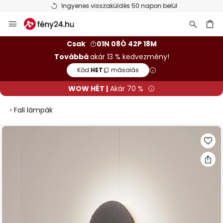
Ingyenes visszaküldés 50 napon belül
Ugrás
a
tartalomhoz
sés
Csak
01N 08Ó 42P 18M
Továbbá
akár 13 % kedvezmény!
Kód:
HET
másolás
WOW HÉT |
Akár 70 %
Fali lámpák
Ugrás
a
képgaléria
végére