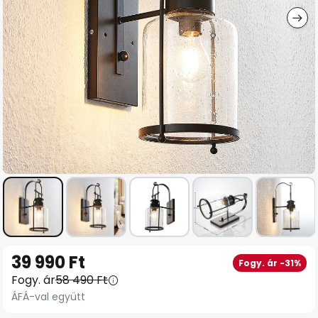
Ugrás
39 990 Ft
Fogy. ár -31%
a
Fogy. ár
58 490 Ft
képgaléria
ÁFÁ-val együtt
elejére