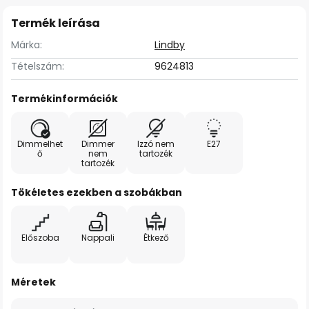
Termék leírása
Márka:
Lindby
Tételszám:
9624813
Termékinformációk
Dimmelhet
Dimmer
Izzó nem
E27
ő
nem
tartozék
tartozék
Tökéletes ezekben a szobákban
Előszoba
Nappali
Étkező
Méretek