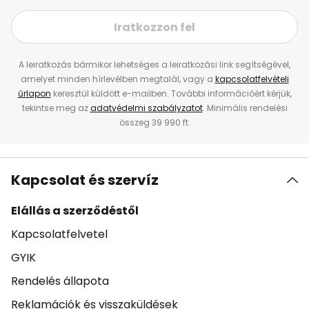
Iratkozzon fel
A leiratkozás bármikor lehetséges a leiratkozási link segítségével,
amelyet minden hírlevélben megtalál, vagy a
kapcsolatfelvételi
űrlapon
keresztül küldött e-mailben. További információért kérjük,
tekintse meg az
adatvédelmi szabályzatot
. Minimális rendelési
összeg 39 990 ft.
Kapcsolat és szervíz
Elállás a szerződéstől
Kapcsolatfelvetel
GYIK
Rendelés állapota
Reklamációk és visszaküldések