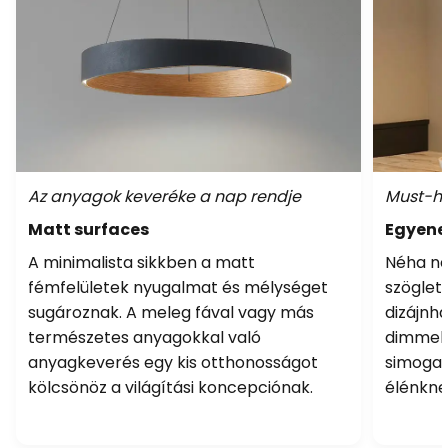
Az anyagok keveréke a nap rendje
Must-ha
Matt surfaces
Egyene
A minimalista sikkben a matt
Néha nem
fémfelületek nyugalmat és mélységet
szöglet
sugároznak. A meleg fával vagy más
dizájnha
természetes anyagokkal való
dimmelh
anyagkeverés egy kis otthonosságot
simogat
kölcsönöz a világítási koncepciónak.
élénkne