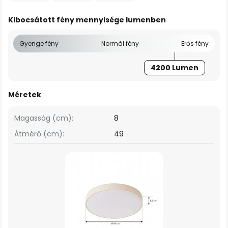
Kibocsátott fény mennyisége lumenben
Gyenge fény
Normál fény
Erős fény
4200 Lumen
Méretek
Magasság (cm):
8
Átmérő (cm):
49