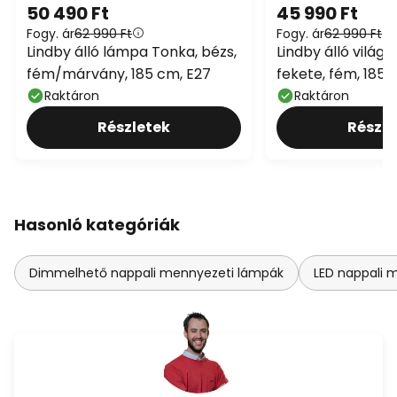
50 490 Ft
45 990 Ft
Fogy. ár
62 990 Ft
Fogy. ár
62 990 Ft
Lindby álló lámpa Tonka, bézs,
Lindby álló világí
fém/márvány, 185 cm, E27
fekete, fém, 185 
Raktáron
Raktáron
Részletek
Részle
Hasonló kategóriák
Dimmelhető nappali mennyezeti lámpák
LED nappali 