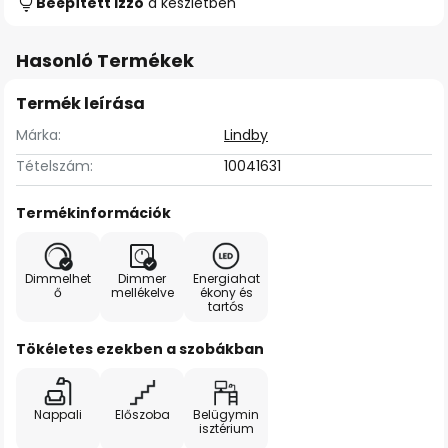
Beépített izzó
a készletben
Hasonló Termékek
Termék leírása
Márka:
Lindby
Tételszám:
10041631
Termékinformációk
Dimmelhet
Dimmer
Energiahat
ő
mellékelve
ékony és
tartós
Tökéletes ezekben a szobákban
Nappali
Előszoba
Belügymin
isztérium