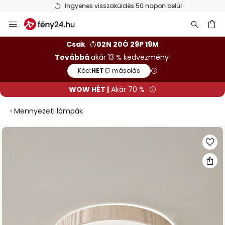
Ingyenes visszaküldés 50 napon belül
Ugrás
a
tartalomhoz
sés
Csak
02N 20Ó 29P 18M
Továbbá
akár 13 % kedvezmény!
Kód:
HET
másolás
WOW HÉT |
Akár 70 %
Mennyezeti lámpák
Ugrás
a
képgaléria
végére