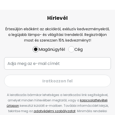
Hírlevél
Értesüljön elsőként az akciókról, exkluzív kedvezményekről,
a legújabb lámpa- és világítási trendekről. Regisztráljon
most és szerezzen 15% kedvezményt!
Magánügyfél
Cég
Iratkozzon fel
A leiratkozás bármikor lehetséges a leiratkozási link segítségével,
amelyet minden hírlevélben megtalál, vagy a
kapcsolatfelvételi
űrlapon
keresztül küldött e-mailben. További információért kérjük,
tekintse meg az
adatvédelmi szabályzatot
. Minimális rendelési