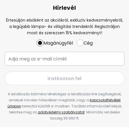
Hírlevél
Értesüljön elsőként az akciókról, exkluzív kedvezményekről,
a legújabb lámpa- és világítási trendekről. Regisztráljon
most és szerezzen 15% kedvezményt!
Magánügyfél
Cég
Iratkozzon fel
A leiratkozás bármikor lehetséges a leiratkozási link segítségével,
amelyet minden hírlevélben megtalál, vagy a
kapcsolatfelvételi
űrlapon
keresztül küldött e-mailben. További információért kérjük,
tekintse meg az
adatvédelmi szabályzatot
. Minimális rendelési
összeg 39 990 ft.