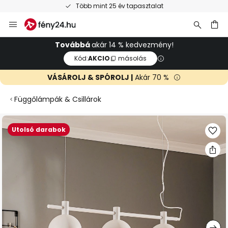
Több mint 25 év tapasztalat
Ugrás
a
tartalomhoz
sés
Továbbá
akár 14 % kedvezmény!
Kód:
AKCIO
másolás
VÁSÁROLJ & SPÓROLJ |
Akár 70 %
Függőlámpák & Csillárok
Ugrás
Utolsó darabok
a
képgaléria
végére