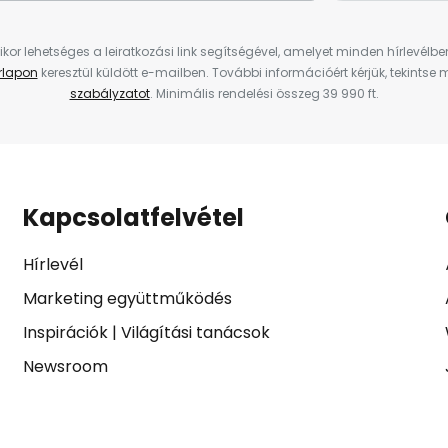
ikor lehetséges a leiratkozási link segítségével, amelyet minden hírlevélb
űrlapon
keresztül küldött e-mailben. További információért kérjük, tekintse
szabályzatot
. Minimális rendelési összeg 39 990 ft.
Kapcsolatfelvétel
Hírlevél
Marketing együttműködés
Inspirációk
|
Világítási tanácsok
Newsroom