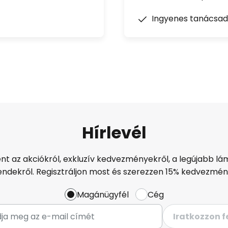
Ingyenes tanácsad
Hírlevél
ént az akciókról, exkluzív kedvezményekről, a legújabb lám
endekről. Regisztráljon most és szerezzen 15% kedvezmén
Magánügyfél
Cég
Iratkozzon f