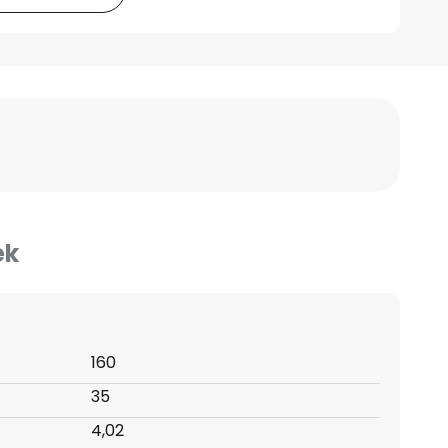
ek
160
35
4,02