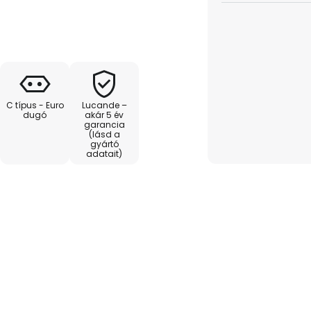
ámpát a nappali tökéletes
C típus - Euro
Lucande –
dugó
akár 5 év
garancia
(lásd a
gyártó
adatait)