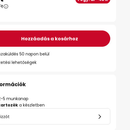
Ft
Hozzáadás a kosárhoz
szaküldés 50 napon belül
zetési lehetőségek
nformációk
ő: 2-5 munkanap
tartozék
a készletben
izzót