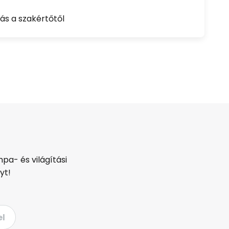
ás a szakértőtől
pa- és világítási
yt!
el