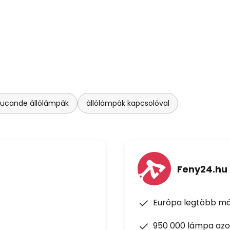
Lucande állólámpák
állólámpák kapcsolóval
Feny24.hu
Európa legtöbb má
950 000 lámpa azon