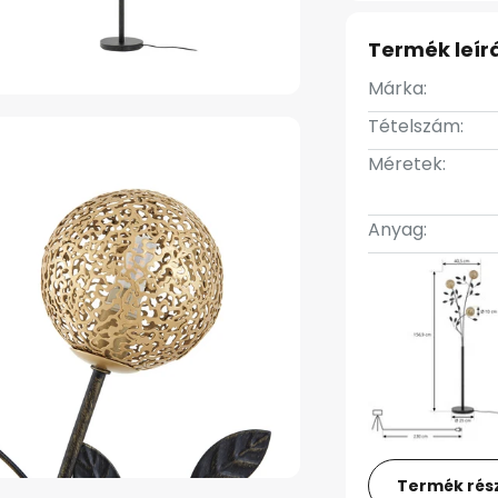
Termék leír
Márka:
Tételszám:
Méretek:
Anyag:
Termék rész