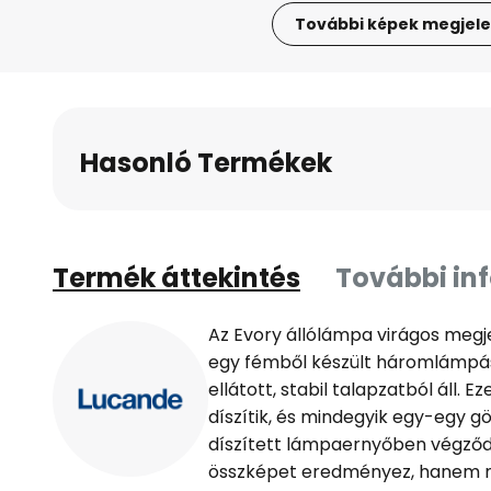
További képek megjele
Ugrás
a
képgaléria
elejére
Hasonló Termékek
Termék áttekintés
További in
Az Evory állólámpa virágos megj
egy fémből készült háromlámpá
ellátott, stabil talapzatból áll. 
díszítik, és mindegyik egy-egy gö
díszített lámpaernyőben végződ
összképet eredményez, hanem na