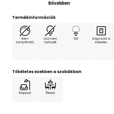
gondoskodik. Ez teszi az Evory l
Bővebben
kiegészítőjévé.
Termékinformációk
Nem
Izzó nem
G9
Kapcsoló a
tompítható
tartozék
kábelen
Tökéletes ezekben a szobákban
Nappali
Étkező