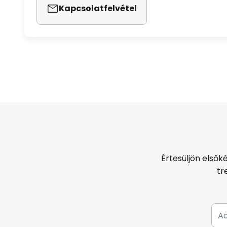
Kapcsolatfelvétel
Értesüljön elsők
tr