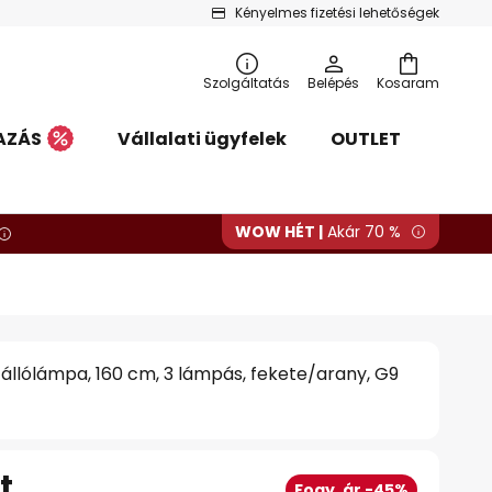
Kényelmes fizetési lehetőségek
Szolgáltatás
Belépés
Kosaram
AZÁS
Vállalati ügyfelek
OUTLET
WOW HÉT |
Akár 70 %
állólámpa, 160 cm, 3 lámpás, fekete/arany, G9
t
Fogy. ár -45%