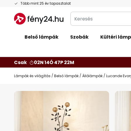
Ugrás
Több mint 25 év tapasztalat
a
Keresés
tartalomhoz
Belső lámpák
Szobák
Kültéri lám
Csak
02N 14Ó 47P 21M
Lámpák és világítás
Belső lámpák
Állólámpák
Lucande Evory
Ugrás
a
képgaléria
végére