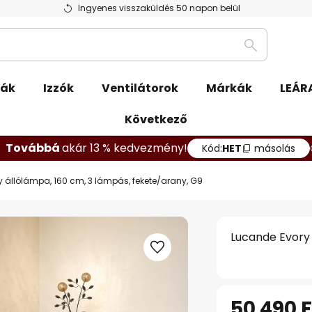
Ingyenes visszaküldés 50 napon belül
Keresés
pák
Izzók
Ventilátorok
Márkák
LEÁR
Következő
Továbbá
akár 13 % kedvezmény!
Kód:
HET
másolás
 állólámpa, 160 cm, 3 lámpás, fekete/arany, G9
Lucande Evory 
50 490 F