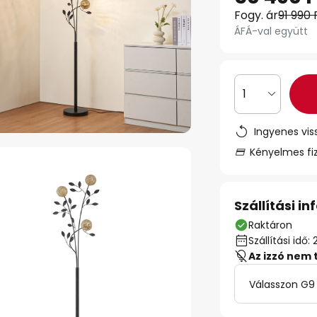
Fogy. ár
91 990 
ÁFÁ-val együtt
1
Ingyenes vis
Kényelmes fi
Szállítási i
Raktáron
Szállítási id
Az izzó nem 
Válasszon G9 