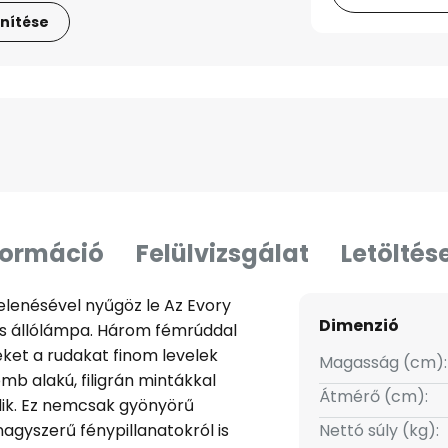
nítése
formáció
Felülvizsgálat
Letöltés
elenésével nyűgöz le Az Evory
Dimenzió
s állólámpa. Három fémrúddal
Ezeket a rudakat finom levelek
Magasság (cm):
mb alakú, filigrán mintákkal
Átmérő (cm):
ik. Ez nemcsak gyönyörű
gyszerű fénypillanatokról is
Nettó súly (kg):