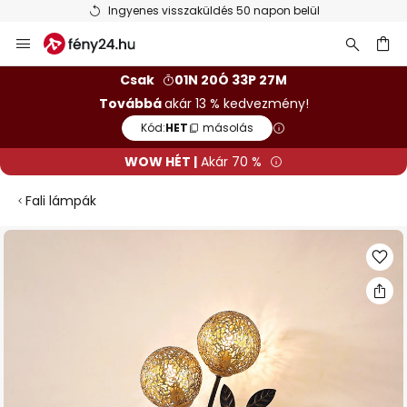
Ingyenes visszaküldés 50 napon belül
Ugrás
a
tartalomhoz
sés
Csak
01N 20Ó 33P 27M
Továbbá
akár 13 % kedvezmény!
Kód:
HET
másolás
WOW HÉT |
Akár 70 %
Fali lámpák
Ugrás
a
képgaléria
végére