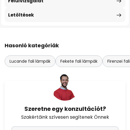
Felülvizsgálat
Letöltések
Hasonló kategóriák
Lucande fali lámpák
Fekete fali lámpák
Firenzei fa
Szeretne egy konzultációt?
Szakértőink szívesen segítenek Önnek