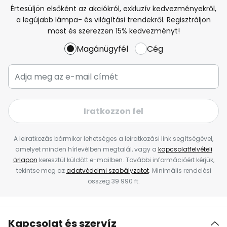
Értesüljön elsőként az akciókról, exkluzív kedvezményekről,
a legújabb lámpa- és világítási trendekről. Regisztráljon
most és szerezzen 15% kedvezményt!
Magánügyfél
Cég
Iratkozzon fel
A leiratkozás bármikor lehetséges a leiratkozási link segítségével,
amelyet minden hírlevélben megtalál, vagy a
kapcsolatfelvételi
űrlapon
keresztül küldött e-mailben. További információért kérjük,
tekintse meg az
adatvédelmi szabályzatot
. Minimális rendelési
összeg 39 990 ft.
Kapcsolat és szervíz