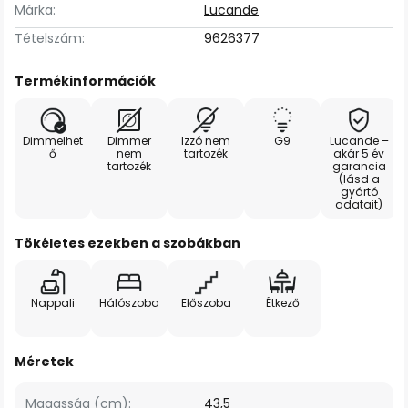
Márka:
Lucande
Tételszám:
9626377
Termékinformációk
Dimmelhet
Dimmer
Izzó nem
G9
Lucande –
ő
nem
tartozék
akár 5 év
tartozék
garancia
(lásd a
gyártó
adatait)
Tökéletes ezekben a szobákban
Nappali
Hálószoba
Előszoba
Étkező
Méretek
Magasság (cm):
43,5