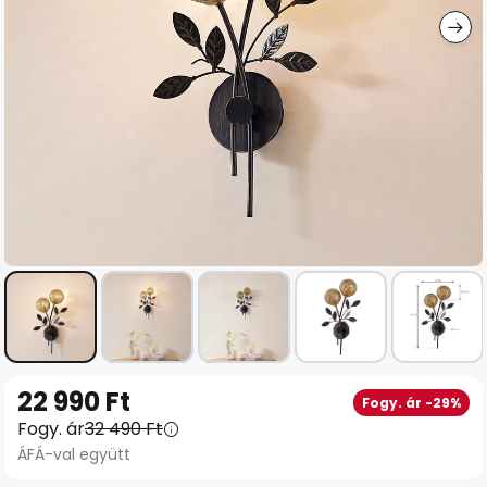
Ugrás
22 990 Ft
Fogy. ár -29%
a
Fogy. ár
32 490 Ft
képgaléria
ÁFÁ-val együtt
elejére