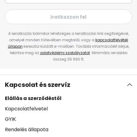
Iratkozzon fel
A leiratkozás bármikor lehetséges a leiratkozási link segítségével,
amelyet minden hírlevélben megtalál, vagy a
kapcsolatfelvételi
űrlapon
keresztül küldött e-mailben. További információért kérjük,
tekintse meg az
adatvédelmi szabályzatot
. Minimális rendelési
összeg 39 990 ft.
Kapcsolat és szervíz
Elállás a szerződéstől
Kapcsolatfelvetel
GYIK
Rendelés állapota