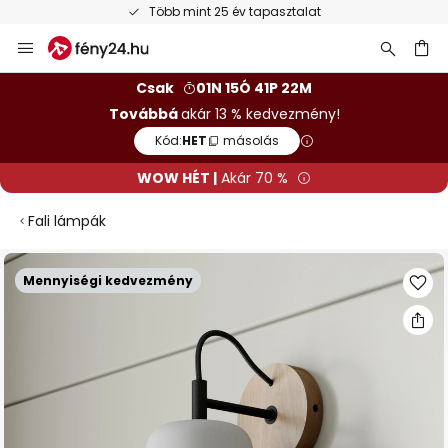
Több mint 25 év tapasztalat
Ugrás
a
tartalomhoz
sés
Csak
01N 15Ó 41P 22M
Továbbá
akár 13 % kedvezmény!
Kód:
HET
másolás
WOW HÉT |
Akár 70 %
Fali lámpák
Ugrás
Mennyiségi kedvezmény
a
képgaléria
végére