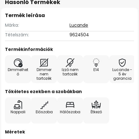
Hasonló Termékek
Termék leírása
Márka:
Lucande
Tételszám:
9624504
Termékinformációk
Dimmelhet
Dimmer
Izzó nem
E14
Lucande -
ő
nem
tartozék
5 év
tartozék
garancia
Tökéletes ezekben a szobákban
Nappali
Előszoba
Hálószoba
Étkező
Méretek