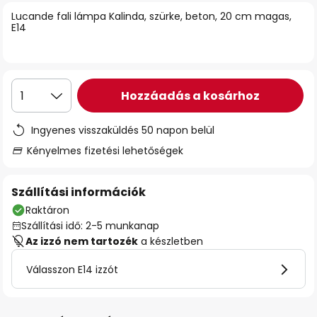
Lucande fali lámpa Kalinda, szürke, beton, 20 cm magas,
E14
Hozzáadás a kosárhoz
1
Ingyenes visszaküldés 50 napon belül
Kényelmes fizetési lehetőségek
Szállítási információk
Raktáron
Szállítási idő: 2-5 munkanap
Az izzó nem tartozék
a készletben
Válasszon E14 izzót