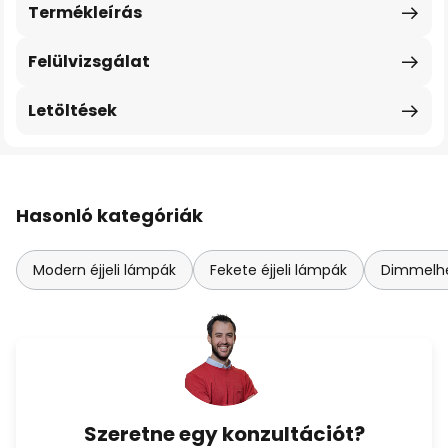
Termékleírás
Felülvizsgálat
Letöltések
Hasonló kategóriák
Modern éjjeli lámpák
Fekete éjjeli lámpák
Dimmelhet
Szeretne egy konzultációt?