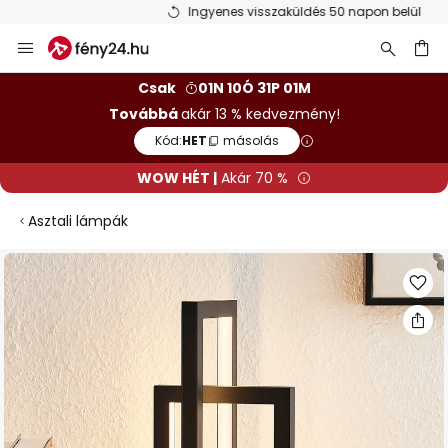
Ingyenes visszaküldés 50 napon belül
Ugrás
a
tartalomhoz
sés
Csak
01N 10Ó 31P 01M
Továbbá
akár 13 % kedvezmény!
Kód:
HET
másolás
WOW HÉT |
Akár 70 %
Asztali lámpák
Ugrás
a
képgaléria
végére