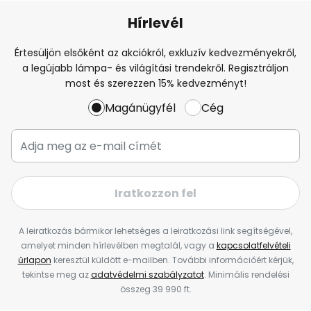
Hírlevél
Értesüljön elsőként az akciókról, exkluzív kedvezményekről,
a legújabb lámpa- és világítási trendekről. Regisztráljon
most és szerezzen 15% kedvezményt!
Magánügyfél
Cég
Iratkozzon fel
A leiratkozás bármikor lehetséges a leiratkozási link segítségével,
amelyet minden hírlevélben megtalál, vagy a
kapcsolatfelvételi
űrlapon
keresztül küldött e-mailben. További információért kérjük,
tekintse meg az
adatvédelmi szabályzatot
. Minimális rendelési
összeg 39 990 ft.