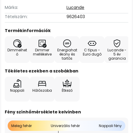
Márka:
Lucande
Tételszám:
9626403
Termékinformációk
Dimmelhet
Dimmer
Energiahat
C típus -
Lucande -
ő
mellékelve
ékony és
Euro dugó
5 év
tartós
garancia
Tökéletes ezekben a szobákban
Nappali
Hálószoba
Étkező
Fény színhőmérséklete kelvinben
Meleg fehér
Univerzális fehér
Nappali fény