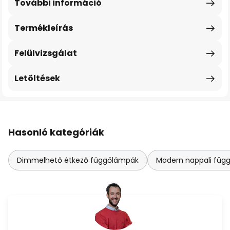
További információ
Termékleírás
Felülvizsgálat
Letöltések
Hasonló kategóriák
Dimmelhető étkező függőlámpák
Modern nappali füg