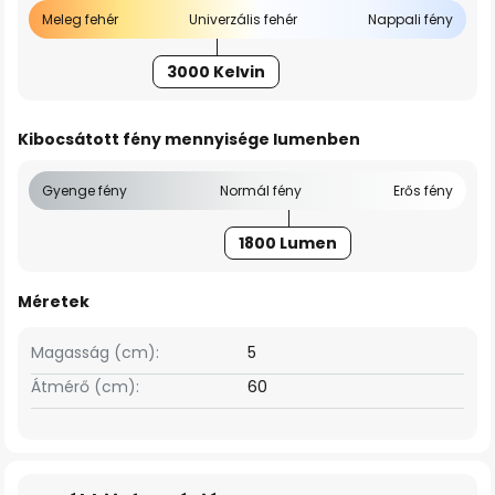
Meleg fehér
Univerzális fehér
Nappali fény
3000 Kelvin
Kibocsátott fény mennyisége lumenben
Gyenge fény
Normál fény
Erős fény
1800 Lumen
Méretek
Magasság (cm):
5
Átmérő (cm):
60