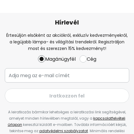
Hírlevél
Értesüljön elsőként az akciókról, exkluzív kedvezményekről,
a legújabb lámpa- és világítási trendekről. Regisztráljon
most és szerezzen 15% kedvezményt!
Magánügyfél
Cég
Iratkozzon fel
A leiratkozás bármikor lehetséges a leiratkozási link segítségével,
amelyet minden hírlevélben megtalál, vagy a
kapcsolatfelvételi
űrlapon
keresztül küldött e-mailben. További információért kérjük,
tekintse meg az
adatvédelmi szabályzatot
. Minimális rendelési