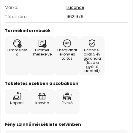
Márka:
Lucande
Tételszám:
9621976
Termékinformációk
Dimmelhet
Dimmer
Energiahat
Lucande –
ő
mellékelve
ékony és
akár 5 év
tartós
garancia
(lásd a
gyártó
adatait)
Tökéletes ezekben a szobákban
Nappali
Konyha
Étkező
Fény színhőmérséklete kelvinben