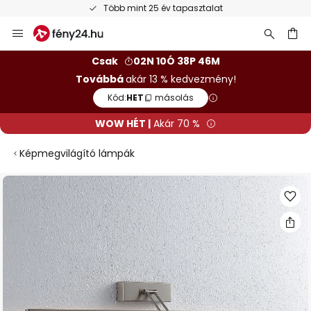
Több mint 25 év tapasztalat
Ugrás
a
tartalomhoz
sés
Csak
02N 10Ó 38P 45M
Továbbá
akár 13 % kedvezmény!
Kód:
HET
másolás
WOW HÉT |
Akár 70 %
Képmegvilágító lámpák
Ugrás
a
képgaléria
végére