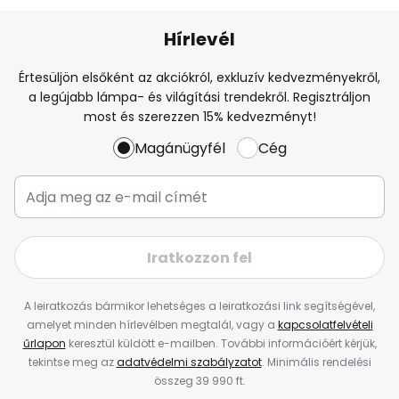
Hírlevél
Értesüljön elsőként az akciókról, exkluzív kedvezményekről,
a legújabb lámpa- és világítási trendekről. Regisztráljon
most és szerezzen 15% kedvezményt!
Magánügyfél
Cég
Iratkozzon fel
A leiratkozás bármikor lehetséges a leiratkozási link segítségével,
amelyet minden hírlevélben megtalál, vagy a
kapcsolatfelvételi
űrlapon
keresztül küldött e-mailben. További információért kérjük,
tekintse meg az
adatvédelmi szabályzatot
. Minimális rendelési
összeg 39 990 ft.