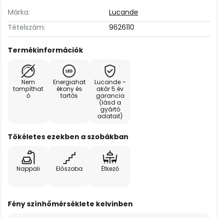
Márka:
Lucande
Tételszám:
9626110
Termékinformációk
Nem
Energiahat
Lucande –
tompíthat
ékony és
akár 5 év
ó
tartós
garancia
(lásd a
gyártó
adatait)
Tökéletes ezekben a szobákban
Nappali
Előszoba
Étkező
Fény színhőmérséklete kelvinben