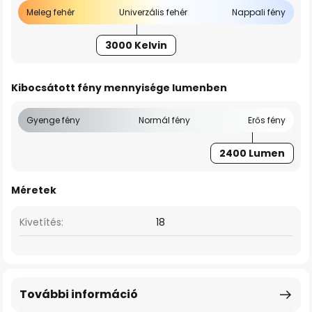
Meleg fehér
Univerzális fehér
Nappali fény
3000 Kelvin
Kibocsátott fény mennyisége lumenben
Gyenge fény
Normál fény
Erős fény
2400 Lumen
Méretek
Kivetítés:
18
További információ