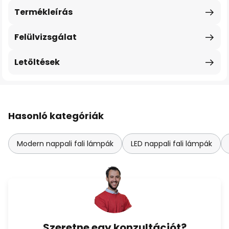
Termékleírás
Felülvizsgálat
Letöltések
Hasonló kategóriák
Modern nappali fali lámpák
LED nappali fali lámpák
Szeretne egy konzultációt?