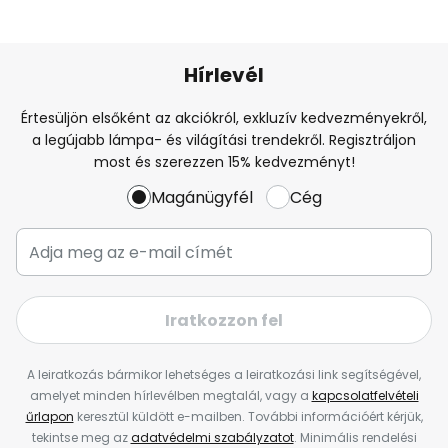
Hírlevél
Értesüljön elsőként az akciókról, exkluzív kedvezményekről,
a legújabb lámpa- és világítási trendekről. Regisztráljon
most és szerezzen 15% kedvezményt!
Magánügyfél
Cég
Iratkozzon fel
A leiratkozás bármikor lehetséges a leiratkozási link segítségével,
amelyet minden hírlevélben megtalál, vagy a
kapcsolatfelvételi
űrlapon
keresztül küldött e-mailben. További információért kérjük,
tekintse meg az
adatvédelmi szabályzatot
. Minimális rendelési