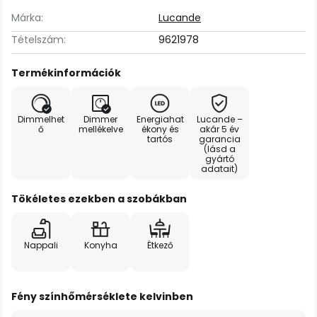
Márka:
Lucande
Tételszám:
9621978
Termékinformációk
Dimmelhet
Dimmer
Energiahat
Lucande –
ő
mellékelve
ékony és
akár 5 év
tartós
garancia
(lásd a
gyártó
adatait)
Tökéletes ezekben a szobákban
Nappali
Konyha
Étkező
Fény színhőmérséklete kelvinben