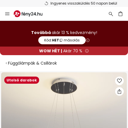
Ingyenes visszaküldés 50 napon belül
Ugrás
a
tartalomhoz
sés
Továbbá
akár 13 % kedvezmény!
Kód:
HET
másolás
WOW HÉT |
Akár 70 %
Függőlámpák & Csillárok
Ugrás
Utolsó darabok
a
képgaléria
végére