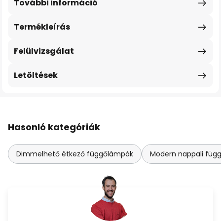
További információ
Termékleírás
Felülvizsgálat
Letöltések
Hasonló kategóriák
Dimmelhető étkező függőlámpák
Modern nappali füg