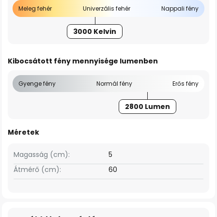
Meleg fehér
Univerzális fehér
Nappali fény
3000 Kelvin
Kibocsátott fény mennyisége lumenben
Gyenge fény
Normál fény
Erős fény
2800 Lumen
Méretek
Magasság (cm):
5
Átmérő (cm):
60