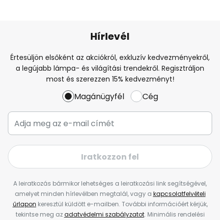
Hírlevél
Értesüljön elsőként az akciókról, exkluzív kedvezményekről,
a legújabb lámpa- és világítási trendekről. Regisztráljon
most és szerezzen 15% kedvezményt!
Magánügyfél
Cég
Iratkozzon fel
A leiratkozás bármikor lehetséges a leiratkozási link segítségével,
amelyet minden hírlevélben megtalál, vagy a
kapcsolatfelvételi
űrlapon
keresztül küldött e-mailben. További információért kérjük,
tekintse meg az
adatvédelmi szabályzatot
. Minimális rendelési