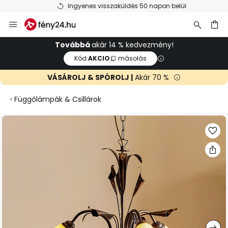
Ingyenes visszaküldés 50 napon belül
Ugrás
a
tartalomhoz
sés
Továbbá
akár 14 % kedvezmény!
Kód:
AKCIO
másolás
VÁSÁROLJ & SPÓROLJ |
Akár 70 %
Függőlámpák & Csillárok
Ugrás
a
képgaléria
végére