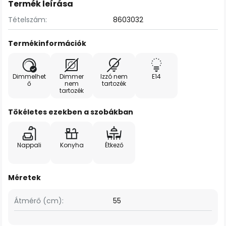
Termék leírása
Tételszám:
8603032
Termékinformációk
Dimmelhet
Dimmer
Izzó nem
E14
ő
nem
tartozék
tartozék
Tökéletes ezekben a szobákban
Nappali
Konyha
Étkező
Méretek
Átmérő (cm):
55