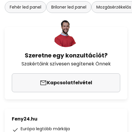
Fehér led panel
Briloner led panel
Mozgásérzékelős 
Szeretne egy konzultációt?
Szakértőink szívesen segítenek Önnek
Kapcsolatfelvétel
Feny24.hu
Európa legtöbb márkája