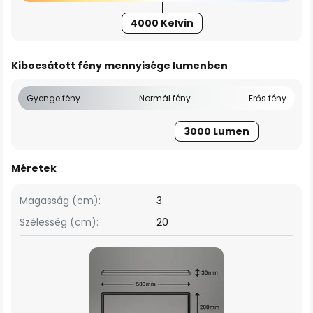
4000 Kelvin
Kibocsátott fény mennyisége lumenben
Gyenge fény
Normál fény
Erős fény
3000 Lumen
Méretek
Magasság (cm):
3
Szélesség (cm):
20