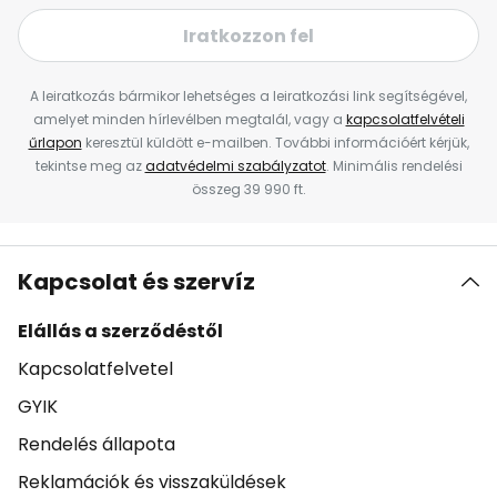
Iratkozzon fel
A leiratkozás bármikor lehetséges a leiratkozási link segítségével,
amelyet minden hírlevélben megtalál, vagy a
kapcsolatfelvételi
űrlapon
keresztül küldött e-mailben. További információért kérjük,
tekintse meg az
adatvédelmi szabályzatot
. Minimális rendelési
összeg 39 990 ft.
Kapcsolat és szervíz
Elállás a szerződéstől
Kapcsolatfelvetel
GYIK
Rendelés állapota
Reklamációk és visszaküldések