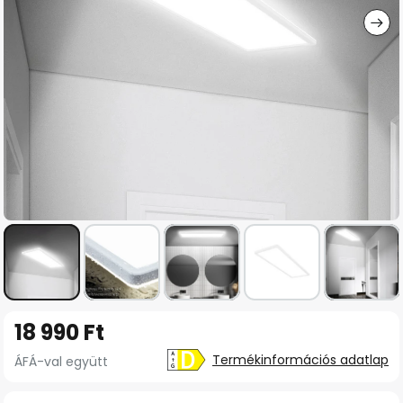
Ugrás
18 990 Ft
a
képgaléria
Termékinformációs adatlap
ÁFÁ-val együtt
elejére