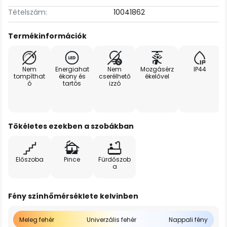
Tételszám:
10041862
Termékinformációk
Nem
Energiahat
Nem
Mozgásérz
IP44
tompíthat
ékony és
cserélhető
ékelővel
ó
tartós
izzó
Tökéletes ezekben a szobákban
Előszoba
Pince
Fürdőszob
a
Fény színhőmérséklete kelvinben
Meleg fehér
Univerzális fehér
Nappali fény