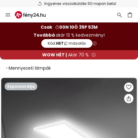
Ingyenes visszaküldés 50 napon belül
Ugrás
a
tartalomhoz
sés
Csak
00N 10Ó 35P 53M
Továbbá
akár 13 % kedvezmény!
Kód:
HET
másolás
WOW HÉT |
Akár 70 %
Mennyezeti lámpák
Ugrás
Szponzorálja
a
képgaléria
végére