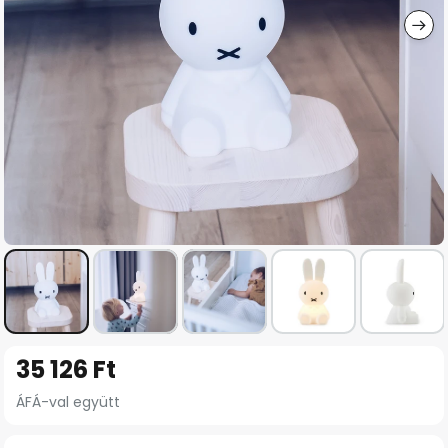
Ugrás
35 126 Ft
a
képgaléria
ÁFÁ-val együtt
elejére