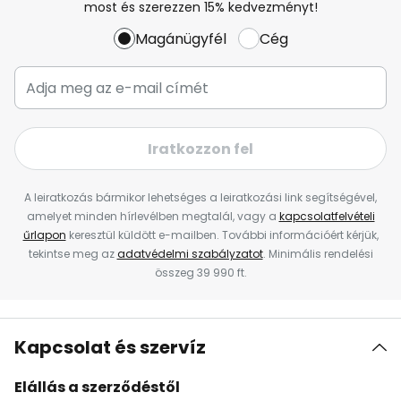
most és szerezzen 15% kedvezményt!
Magánügyfél
Cég
Iratkozzon fel
A leiratkozás bármikor lehetséges a leiratkozási link segítségével,
amelyet minden hírlevélben megtalál, vagy a
kapcsolatfelvételi
űrlapon
keresztül küldött e-mailben. További információért kérjük,
tekintse meg az
adatvédelmi szabályzatot
. Minimális rendelési
összeg 39 990 ft.
Kapcsolat és szervíz
Elállás a szerződéstől