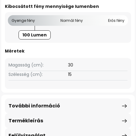
Kibocsátott fény mennyisége lumenben
Gyenge fény
Normál fény
Erős fény
100 Lumen
Méretek
Magasság (cm):
30
Szélesség (cm):
15
További információ
Termékleírás
Felülvizsgálat