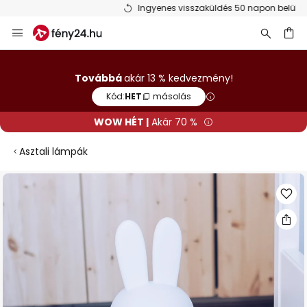
Ingyenes visszaküldés 50 napon belül
Ugrás
a
tartalomhoz
sés
Továbbá
akár 13 % kedvezmény!
Kód:
HET
másolás
WOW HÉT |
Akár 70 %
Asztali lámpák
Ugrás
a
képgaléria
végére