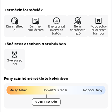
Termékinformációk
Dimmelhet
Dimmer
Energiahat
Nem
Kapcsolóv
ő
mellékelve
ékony és
cserélhető
al ellátott
tartós
izzó
lámpa
Tökéletes ezekben a szobákban
Gyerekszo
ba
Fény színhőmérséklete kelvinben
Meleg fehér
Univerzális fehér
Nappali fény
2700 Kelvin