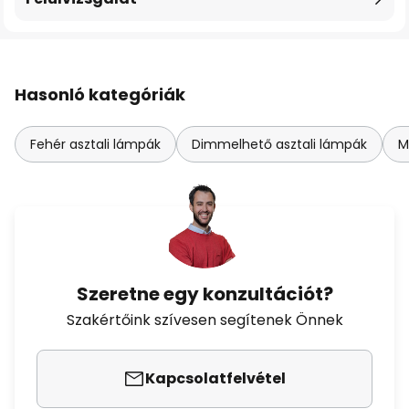
Hasonló kategóriák
Fehér asztali lámpák
Dimmelhető asztali lámpák
M
Szeretne egy konzultációt?
Szakértőink szívesen segítenek Önnek
Kapcsolatfelvétel