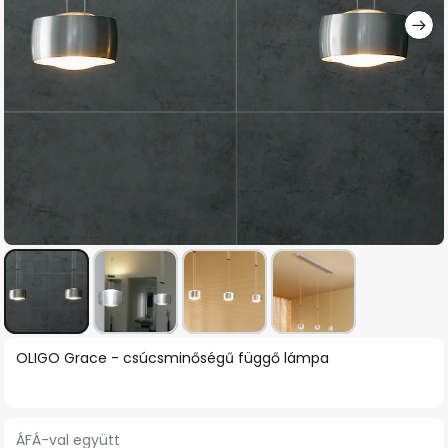
Ugrás
OLIGO Grace - csúcsminőségű függő lámpa
a
képgaléria
elejére
ÁFÁ-val együtt