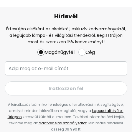
Hírlevél
Értesüljön elsőként az akciókról, exkluzív kedvezményekről,
a legújabb lámpa- és világítási trendekről. Regisztráljon
most és szerezzen 15% kedvezményt!
Magánügyfél
Cég
Iratkozzon fel
A leiratkozás bármikor lehetséges a leiratkozási link segítségével,
amelyet minden hírlevélben megtalál, vagy a
kapcsolatfelvételi
űrlapon
keresztül küldött e-mailben. További információért kérjük,
tekintse meg az
adatvédelmi szabályzatot
. Minimális rendelési
összeg 39 990 ft.