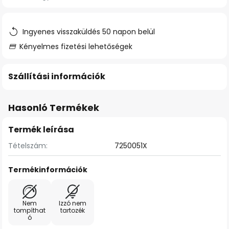
Ingyenes visszaküldés 50 napon belül
Kényelmes fizetési lehetőségek
Szállítási információk
Hasonló Termékek
Termék leírása
Tételszám:
7250051X
Termékinformációk
Nem
Izzó nem
tompíthat
tartozék
ó