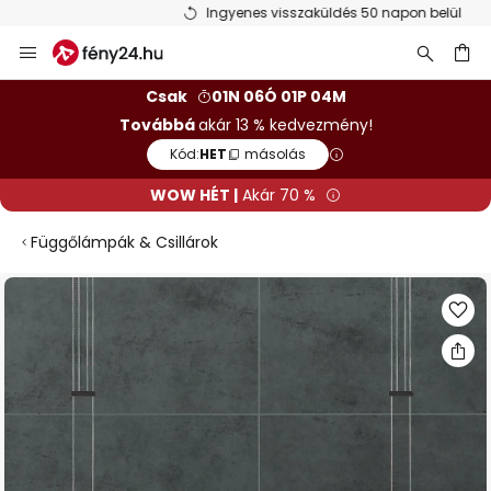
Ingyenes visszaküldés 50 napon belül
Ugrás
a
tartalomhoz
sés
Csak
01N 06Ó 01P 04M
Továbbá
akár 13 % kedvezmény!
Kód:
HET
másolás
WOW HÉT |
Akár 70 %
Függőlámpák & Csillárok
Ugrás
a
képgaléria
végére