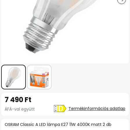
Ugrás
7 490 Ft
a
képgaléria
Termékinformációs adatlap
ÁFÁ-val együtt
elejére
OSRAM Classic A LED lámpa E27 11W 4000K matt 2 db