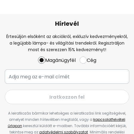
Hírlevél
Értesüljön elsőként az akciókról, exkluzív kedvezményekről,
a legújabb lámpa- és világítási trendekről. Regisztráljon
most és szerezzen 15% kedvezményt!
Magánügyfél
Cég
Iratkozzon fel
A leiratkozás bármikor lehetséges a leiratkozási link segítségével,
amelyet minden hírlevélben megtalál, vagy a
kapcsolatfelvételi
űrlapon
keresztül küldött e-mailben. További információért kérjük,
tekintse meg az
adatvédelmi szabályzatot
. Minimális rendelési