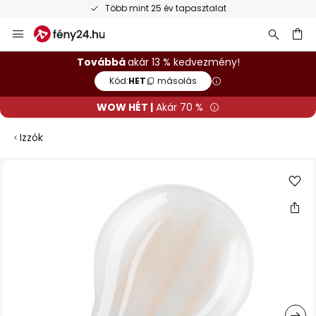
Több mint 25 év tapasztalat
Ugrás
a
tartalomhoz
sés
Továbbá
akár 13 % kedvezmény!
Kód:
HET
másolás
WOW HÉT |
Akár 70 %
Izzók
Ugrás
a
képgaléria
végére