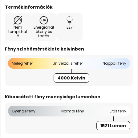
Termékinformációk
Nem
Energiahat
E27
tompíthat
ékony és
ó
tartós
Fény színhőmérséklete kelvinben
Meleg fehér
Univerzális fehér
Nappali fény
4000 Kelvin
Kibocsátott fény mennyisége lumenben
Gyenge fény
Normál fény
Erős fény
1521 Lumen