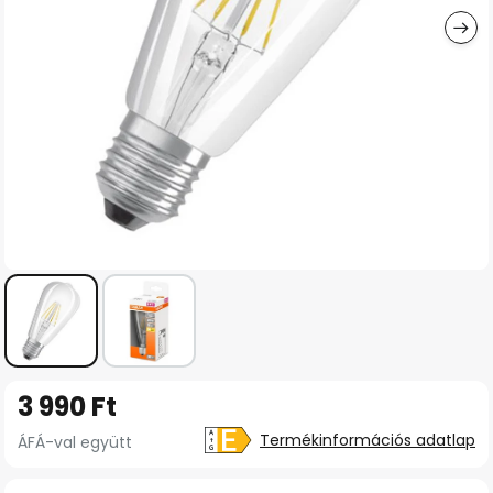
Ugrás
3 990 Ft
a
képgaléria
Termékinformációs adatlap
ÁFÁ-val együtt
elejére