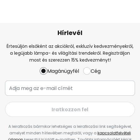
Hírlevél
Értesüljön elsőként az akciókról, exkluzív kedvezményekről,
a legújabb lámpa- és világítási trendekről. Regisztráljon
most és szerezzen 15% kedvezményt!
Magánügyfél
Cég
Iratkozzon fel
A leiratkozás bármikor lehetséges a leiratkozási link segítségével,
amelyet minden hírlevélben megtalál, vagy a
kapcsolatfelvételi
űrlapon
keresztül küldött e-mailben. További információért kérjük,