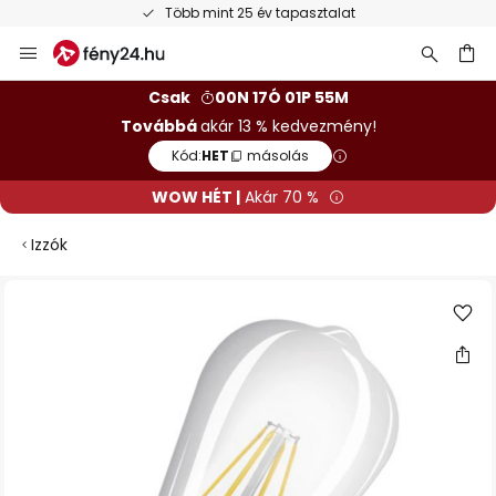
Több mint 25 év tapasztalat
Ugrás
a
tartalomhoz
sés
Csak
00N 17Ó 01P 55M
Továbbá
akár 13 % kedvezmény!
Kód:
HET
másolás
WOW HÉT |
Akár 70 %
Izzók
Ugrás
a
képgaléria
végére