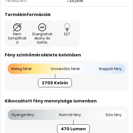
Tételszám:
7262618
Termékinformációk
Nem
Energiahat
E27
tompíthat
ékony és
ó
tartós
Fény színhőmérséklete kelvinben
Meleg fehér
Univerzális fehér
Nappali fény
2700 Kelvin
Kibocsátott fény mennyisége lumenben
Gyenge fény
Normál fény
Erős fény
470 Lumen