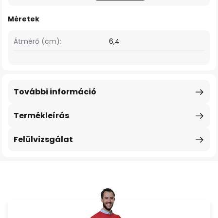
Méretek
Átmérő (cm):
6,4
További információ
Termékleírás
Felülvizsgálat