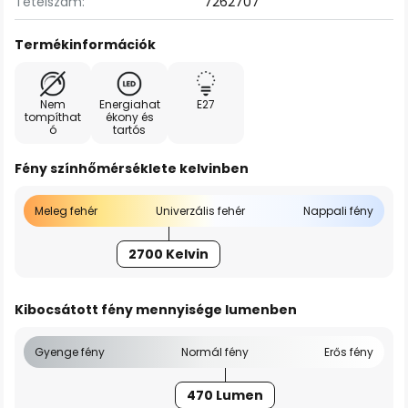
Tételszám:
7262707
Termékinformációk
Nem
Energiahat
E27
tompíthat
ékony és
ó
tartós
Fény színhőmérséklete kelvinben
Meleg fehér
Univerzális fehér
Nappali fény
2700 Kelvin
Kibocsátott fény mennyisége lumenben
Gyenge fény
Normál fény
Erős fény
470 Lumen