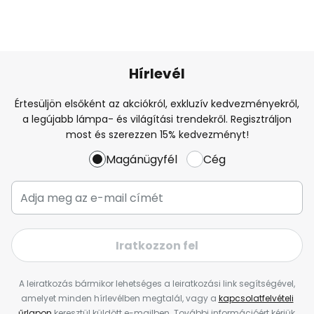
Hírlevél
Értesüljön elsőként az akciókról, exkluzív kedvezményekről,
a legújabb lámpa- és világítási trendekről. Regisztráljon
most és szerezzen 15% kedvezményt!
Magánügyfél
Cég
Iratkozzon fel
A leiratkozás bármikor lehetséges a leiratkozási link segítségével,
amelyet minden hírlevélben megtalál, vagy a
kapcsolatfelvételi
űrlapon
keresztül küldött e-mailben. További információért kérjük,