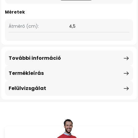
Méretek
Átmérő (cm):
4,5
További információ
Termékleírás
Felülvizsgálat