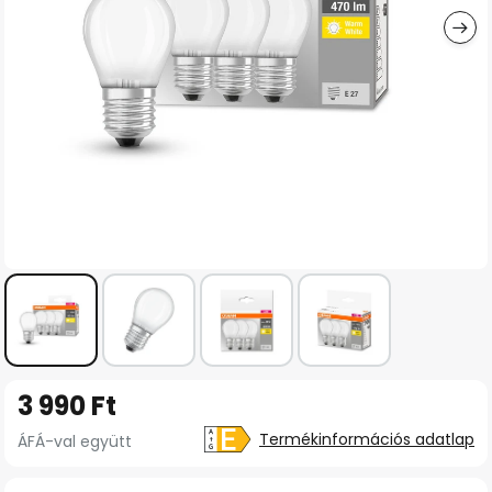
Ugrás
3 990 Ft
a
képgaléria
Termékinformációs adatlap
ÁFÁ-val együtt
elejére