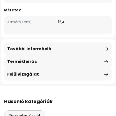
Méretek
Átmérő (cm):
12,4
További információ
Termékleírás
Felülvizsgálat
Hasonló kategóriák
Dimmelhető izzók