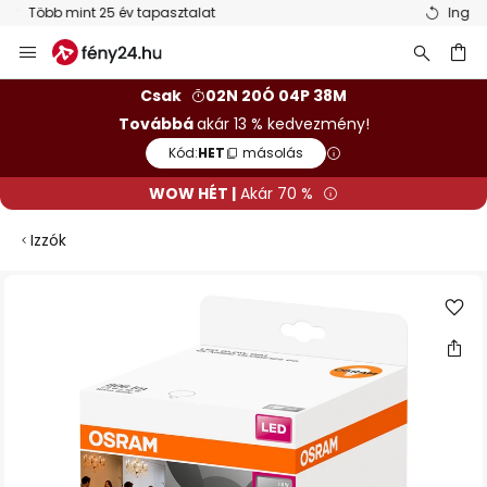
Ingyenes visszaküldés 50 napon belül
Ugrás
a
tartalomhoz
sés
Csak
02N 20Ó 04P 38M
Továbbá
akár 13 % kedvezmény!
Kód:
HET
másolás
WOW HÉT |
Akár 70 %
Izzók
Ugrás
a
képgaléria
végére