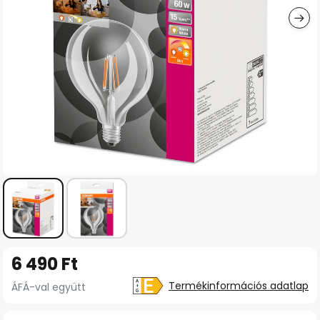
Ugrás
6 490 Ft
a
képgaléria
Termékinformációs adatlap
ÁFÁ-val együtt
elejére