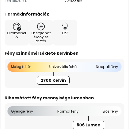
Tételszám:
7262389
Termékinformációk
Dimmelhet
Energiahat
E27
ő
ékony és
tartós
Fény színhőmérséklete kelvinben
Meleg fehér
Univerzális fehér
Nappali fény
2700 Kelvin
Kibocsátott fény mennyisége lumenben
Gyenge fény
Normál fény
Erős fény
806 Lumen