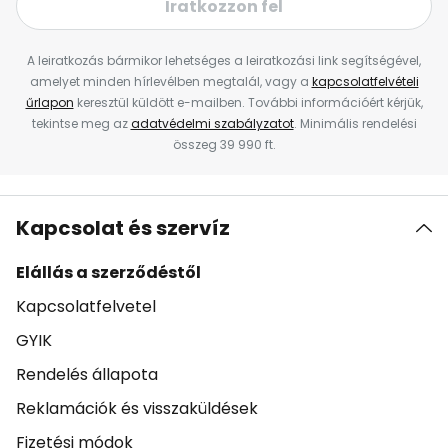
Iratkozzon fel
A leiratkozás bármikor lehetséges a leiratkozási link segítségével,
amelyet minden hírlevélben megtalál, vagy a
kapcsolatfelvételi
űrlapon
keresztül küldött e-mailben. További információért kérjük,
tekintse meg az
adatvédelmi szabályzatot
. Minimális rendelési
összeg 39 990 ft.
Kapcsolat és szervíz
Elállás a szerződéstől
Kapcsolatfelvetel
GYIK
Rendelés állapota
Reklamációk és visszaküldések
Fizetési módok