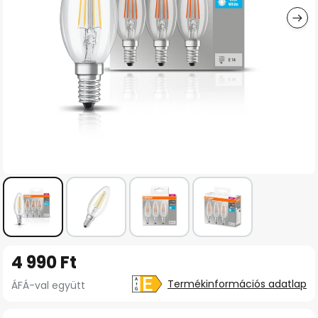
Ugrás
4 990 Ft
a
képgaléria
Termékinformációs adatlap
ÁFÁ-val együtt
elejére