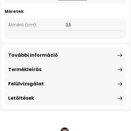
Méretek
Átmérő (cm):
3,5
További információ
Termékleírás
Felülvizsgálat
Letöltések