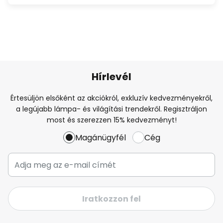
Hírlevél
Értesüljön elsőként az akciókról, exkluzív kedvezményekről,
a legújabb lámpa- és világítási trendekről. Regisztráljon
most és szerezzen 15% kedvezményt!
Magánügyfél
Cég
Iratkozzon fel