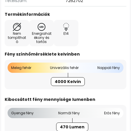
Tételszám:
7262702
Termékinformációk
Nem
Energiahat
E14
tompíthat
ékony és
ó
tartós
Fény színhőmérséklete kelvinben
Meleg fehér
Univerzális fehér
Nappali fény
4000 Kelvin
Kibocsátott fény mennyisége lumenben
Gyenge fény
Normál fény
Erős fény
470 Lumen